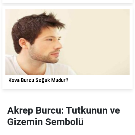
Kova Burcu Soğuk Mudur?
Akrep Burcu: Tutkunun ve
Gizemin Sembolü