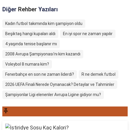
Diğer
Rehber
Yazıları
Kadın futbol takımında kim şampiyon oldu
Beşiktaş hangi kupaları aldı
En iyi spor ne zaman yapılır
4 yaşında tenise başlanır mı
2008 Avrupa Şampiyonası'nı kim kazandı
Voleybol 8 numara kim?
Fenerbahçe en son ne zaman liderdi?
R ne demek futbol
2026 UEFA Finali Nerede Oynanacak? Detaylar ve Tahminler
Şampiyonlar Ligi elenenler Avrupa Ligine gidiyor mu?
SON YAZILAR6565