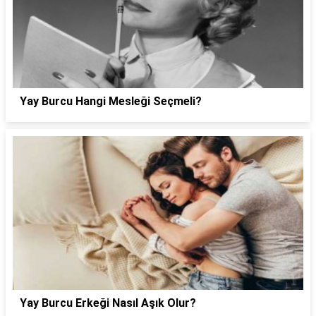
Yay Burcu Hangi Mesleği Seçmeli?
Yay Burcu Erkeği Nasıl Aşık Olur?