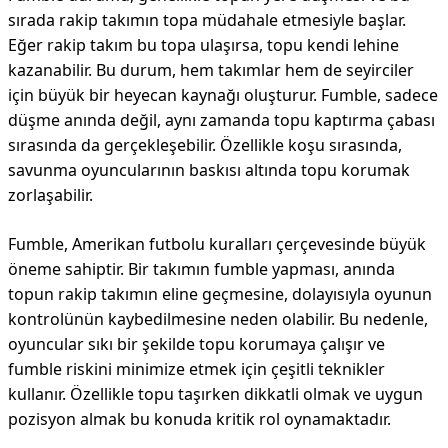
sırada rakip takımın topa müdahale etmesiyle başlar.
Eğer rakip takım bu topa ulaşırsa, topu kendi lehine
kazanabilir. Bu durum, hem takımlar hem de seyirciler
için büyük bir heyecan kaynağı oluşturur. Fumble, sadece
düşme anında değil, aynı zamanda topu kaptırma çabası
sırasında da gerçekleşebilir. Özellikle koşu sırasında,
savunma oyuncularının baskısı altında topu korumak
zorlaşabilir.
Fumble, Amerikan futbolu kuralları çerçevesinde büyük
öneme sahiptir. Bir takımın fumble yapması, anında
topun rakip takımın eline geçmesine, dolayısıyla oyunun
kontrolünün kaybedilmesine neden olabilir. Bu nedenle,
oyuncular sıkı bir şekilde topu korumaya çalışır ve
fumble riskini minimize etmek için çeşitli teknikler
kullanır. Özellikle topu taşırken dikkatli olmak ve uygun
pozisyon almak bu konuda kritik rol oynamaktadır.