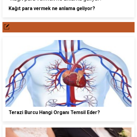
Kağıt para vermek ne anlama geliyor?
POPÜLER YAZILAR
Terazi Burcu Hangi Organı Temsil Eder?