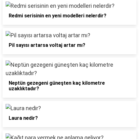
Redmi serisinin en yeni modelleri nelerdir?
Pil sayısı artarsa voltaj artar mı?
Neptün gezegeni güneşten kaç kilometre
uzaklıktadır?
Laura nedir?