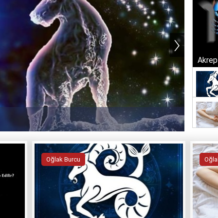
›
Akrep 
Oğlak Burcu
Oğla