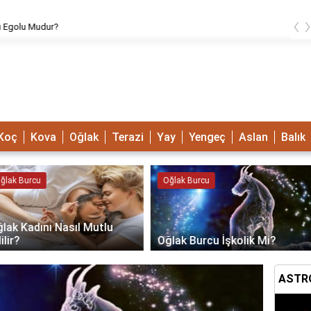
‹
urcu Kime Aşık Olur?
Koç
Kova
Oğlak
Terazi
Yay
Yengeç
Aslan
Balık
Oğlak Burcu
Kova Burcu
Oğlak Burcu İşkolik Mi?
Kova Burcu Soğuk Mudur?
Kov
ASTRO