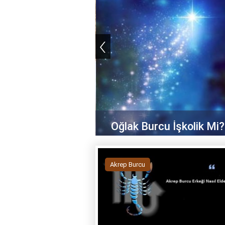
‹
Oğlak Burcu İşkolik Mi?
Akrep Burcu