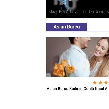
etmekten Korkar Mı?
Akrep Burcu Erkeği Nasıl Elde Edilir?
Aslan Burcu
Aslan Burcu Kadının Gönlü Nasıl Al