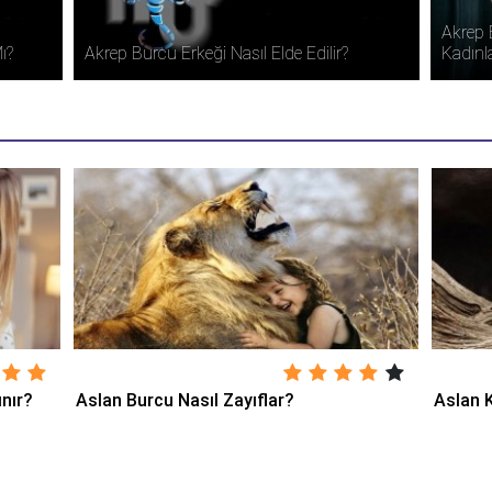
Akrep Burcu Erkeği Fiziksel Olarak Nasıl
Kadınlardan Hoşlanır?
Akrep 
ınır?
Aslan Burcu Nasıl Zayıflar?
Aslan K