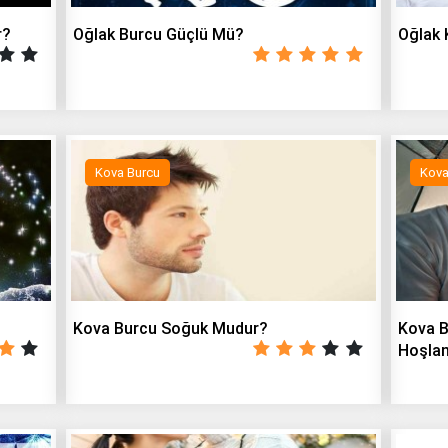
r?
Oğlak Burcu Güçlü Mü?
Oğlak K
Kova Burcu
Kova
Kova Burcu Soğuk Mudur?
Kova B
Hoşlan