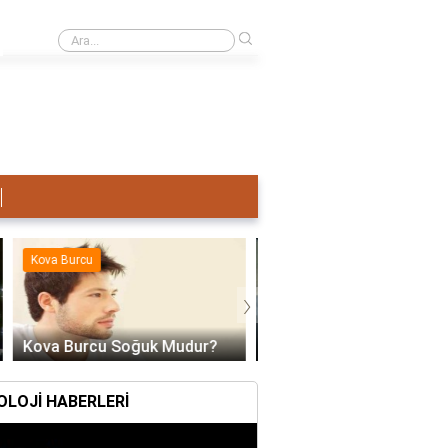
›
Terazi Erkeği Nasıl Sevişir?
Kova Burcu
Kova Burcu
›
Kova Burcu Kadını Nasıl
Erkeklerden Hoşlanır?
Kova Burcu Su Mu Hav
a Burcu Soğuk Mudur?
LOJİ HABERLERİ