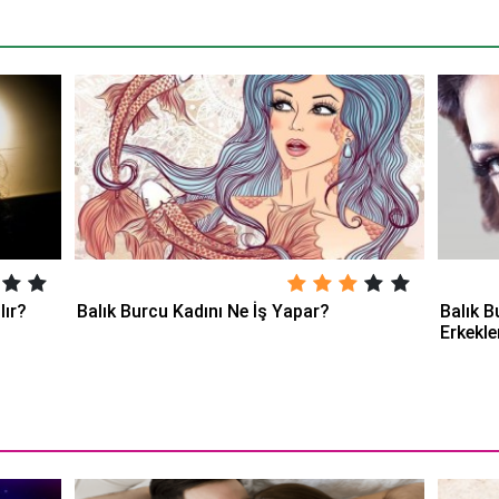
lır?
Balık Burcu Kadını Ne İş Yapar?
Balık B
Erkekle