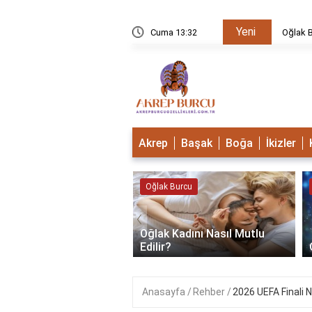
Yeni
u Mudur?
Cuma 13:32
Oğlak B
Akrep
Başak
Boğa
İkizler
 Burcu
Oğlak Burcu
‹
Oğlak Kadını Nasıl Mutlu
 Burcu Güçlü Mü?
Edilir?
Anasayfa
Rehber
2026 UEFA Finali