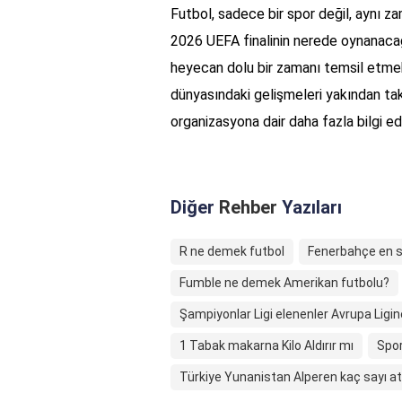
Futbol, sadece bir spor değil, aynı za
2026 UEFA finalinin nerede oynanacağı 
heyecan dolu bir zamanı temsil etmek
dünyasındaki gelişmeleri yakından tak
organizasyona dair daha fazla bilgi e
Diğer
Rehber
Yazıları
R ne demek futbol
Fenerbahçe en s
Fumble ne demek Amerikan futbolu?
Şampiyonlar Ligi elenenler Avrupa Ligin
1 Tabak makarna Kilo Aldırır mı
Spor
Türkiye Yunanistan Alperen kaç sayı at