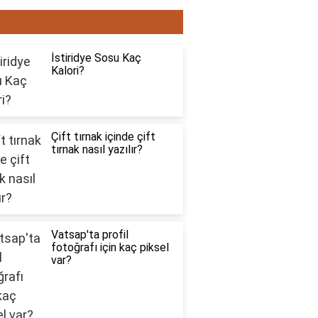
ON YAZILAR6565
İstiridye Sosu Kaç
Kalori?
Çift tırnak içinde çift
tırnak nasıl yazılır?
Vatsap'ta profil
fotoğrafı için kaç piksel
var?