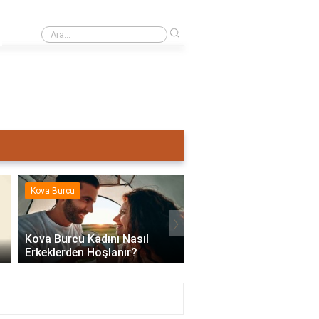
›
Terazi Erkeği Nasıl Sevişir?
Kova Burcu
Kova Burcu
›
Kova Burcu Kadını Nasıl
Erkeklerden Hoşlanır?
Kova Burcu Su Mu Hav