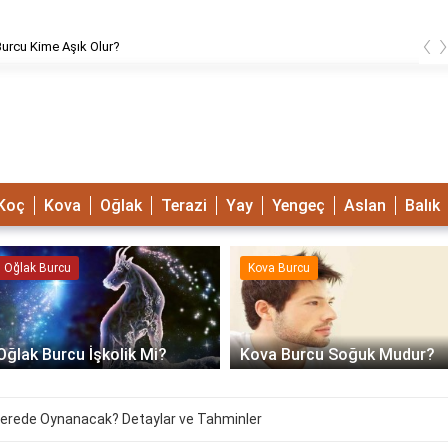
‹
urcu Kime Aşık Olur?
Koç
Kova
Oğlak
Terazi
Yay
Yengeç
Aslan
Balık
Oğlak Burcu
Kova Burcu
Oğlak Burcu İşkolik Mi?
Kova Burcu Soğuk Mudur?
 Nerede Oynanacak? Detaylar ve Tahminler