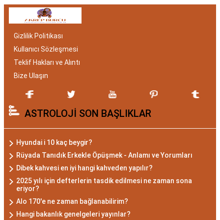
burcu erkeği hem de kadını, astrolojik özellikleri
bakımından benzersizdir. Ayrıca, hangi aylar
arasında doğdukları da onların kişilik özelliklerini
Gizlilik Politikası
belirlemede etkilidir.
Kullanıcı Sözleşmesi
Akrep Burcu Özellikleri:
Teklif Hakları ve Alıntı
Gizemli ve Kararlı
Bize Ulaşın
Akrep burcu, astrolojide 23 Ekim ile 21 Kasım
ASTROLOJİ SON BAŞLIKLAR
tarihleri arasında doğanları ifade eder. Bu
dönemde doğan bireyler genellikle gizemli ve derin
düşünce yapısına sahiptir. Akrep burcunun temel
Hyundai i 10 kaç beygir?
özellikleri arasında kararlılık, cesaret ve tutku
Rüyada Tanıdık Erkekle Öpüşmek - Anlamı ve Yorumları
bulunur. Akrepler, hedeflerine ulaşmak için
Dibek kahvesi en iyi hangi kahveden yapılır?
kararlılıkla çalışan bireylerdir. Aynı zamanda,
2025 yılı için defterlerin tasdik edilmesi ne zaman sona
eriyor?
zekalarını ve keskin gözlem yeteneklerini
Alo 170'e ne zaman bağlanabilirim?
kullanarak çözüm odaklıdırlar.
Hangi bakanlık genelgeleri yayınlar?