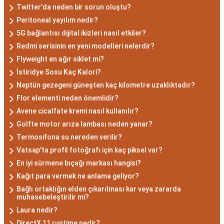
Akrep Burcu Erkeği
Twitter'da neden bir sorun oluştu?
Özellikleri: Güçlü ve
Peritoneal yayılım nedir?
5G bağlantısı dijital ikizleri nasıl etkiler?
Karizmatik
Redmi serisinin en yeni modelleri nelerdir?
Flyweight en ağır siklet mi?
Akrep burcu erkeği, genellikle güçlü bir karaktere
İstiridye Sosu Kaç Kalori?
ve derin bir içsel güce sahiptir. Karizmatik ve
Neptün gezegeni güneşten kaç kilometre uzaklıktadır?
etkileyici kişilikleriyle dikkat çekerler. Akrep burcu
Flor elementi neden önemlidir?
erkekleri, duygusal derinlikleri ve tutkulu
Avene cicalfate kremi nasıl kullanılır?
yaklaşımlarıyla ilişkilerde derin bağlar kurabilirler.
Golfte motor arıza lambası neden yanar?
Ancak, bazen kıskançlık eğilimleri de
Termosifona su nereden verilir?
gösterebilirler.
Vatsap'ta profil fotoğrafı için kaç piksel var?
Akrep Burcu Kadını
En iyi sürmene bıçağı markası hangisi?
Özellikleri: Çekici ve Zeki
Kağıt para vermek ne anlama geliyor?
Bağlı ortaklığın elden çıkarılması kar veya zararda
muhasebeleştirilir mi?
Akrep burcu kadını, çekici ve gizemli bir aura ile
Laura nedir?
çevrili olan kadınlardır. Zekalarını kullanarak
DirectX 11 runtime nedir?