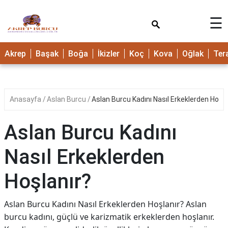
×
☰
Akrep
Başak
Boğa
İkizler
Koç
Kova
Oğlak
Ter
Anasayfa
Aslan Burcu
Aslan Burcu Kadını Nasıl Erkeklerden Hoşla
Aslan Burcu Kadını
Nasıl Erkeklerden
Hoşlanır?
Aslan Burcu Kadını Nasıl Erkeklerden Hoşlanır? Aslan
burcu kadını, güçlü ve karizmatik erkeklerden hoşlanır.