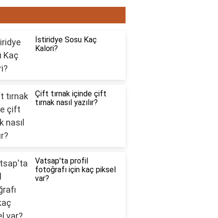
ON YAZILAR6565
İstiridye Sosu Kaç
Kalori?
Çift tırnak içinde çift
tırnak nasıl yazılır?
Vatsap'ta profil
fotoğrafı için kaç piksel
var?