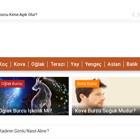
‹
urcu Kime Aşık Olur?
Koç
Kova
Oğlak
Terazi
Yay
Yengeç
Aslan
Balık
Oğlak Burcu
Kova Burcu
Oğlak Burcu İşkolik Mi?
Kova Burcu Soğuk Mudur?
adının Gönlü Nasıl Alınır?