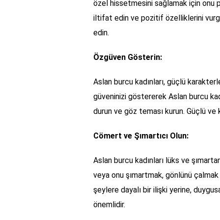
özel hissetmesini sağlamak için onu 
iltifat edin ve pozitif özelliklerini vu
edin.
Özgüven Gösterin:
Aslan burcu kadınları, güçlü karakterl
güveninizi göstererek Aslan burcu kadı
durun ve göz teması kurun. Güçlü ve ka
Cömert ve Şımartıcı Olun:
Aslan burcu kadınları lüks ve şımartan
veya onu şımartmak, gönlünü çalmak iç
şeylere dayalı bir ilişki yerine, duyg
önemlidir.