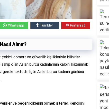
Whatsapp
Tumbler
Pinterest
asıl Alınır?
ekici, cömert ve güvenilir kişilikleriyle bilinirler.
e sahip olan Aslan burcu kadınlarının kalbini kazanmak
iz gerekmektedir. İşte Aslan burcu kadının gönlünü
.
rirler ve beğenildiklerini bilmek isterler. Kendisini