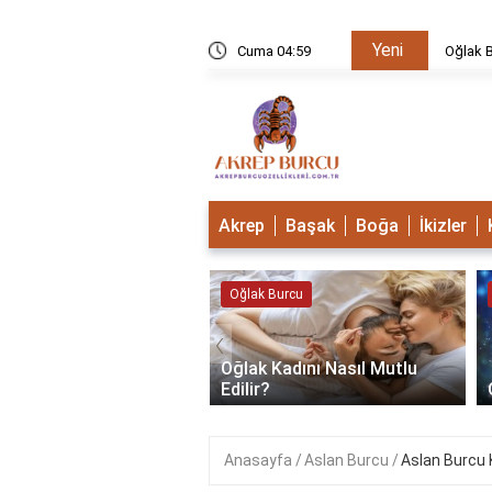
Yeni
u Mudur?
Cuma 04:59
Oğlak B
Akrep
Başak
Boğa
İkizler
 Burcu
Oğlak Burcu
‹
Oğlak Kadını Nasıl Mutlu
 Burcu Güçlü Mü?
Edilir?
Anasayfa
Aslan Burcu
Aslan Burcu K