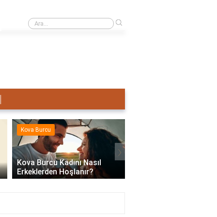
›
Terazi Erkeği Nasıl Sevişir?
Kova Burcu
Kova Burcu
›
Kova Burcu Kadını Nasıl
Erkeklerden Hoşlanır?
Kova Burcu Su Mu Hav