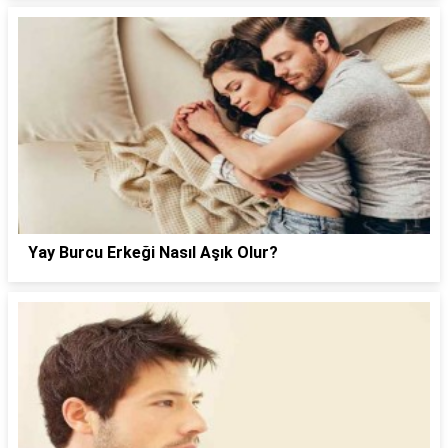
Yay Burcu Erkeği Nasıl Aşık Olur?