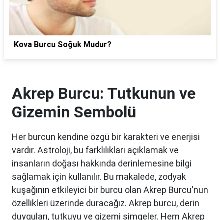
Kova Burcu Soğuk Mudur?
Akrep Burcu: Tutkunun ve
Gizemin Sembolü
Her burcun kendine özgü bir karakteri ve enerjisi
vardır. Astroloji, bu farklılıkları açıklamak ve
insanların doğası hakkında derinlemesine bilgi
sağlamak için kullanılır. Bu makalede, zodyak
kuşağının etkileyici bir burcu olan Akrep Burcu'nun
özellikleri üzerinde duracağız. Akrep burcu, derin
duyguları, tutkuyu ve gizemi simgeler. Hem Akrep