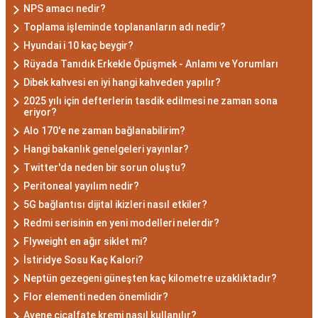
kullanarak çözüm odaklıdırlar.
NPS amacı nedir?
Akrep Burcu Erkeği
Toplama işleminde toplananların adı nedir?
Hyundai i 10 kaç beygir?
Özellikleri: Güçlü ve
Rüyada Tanıdık Erkekle Öpüşmek - Anlamı ve Yorumları
Karizmatik
Dibek kahvesi en iyi hangi kahveden yapılır?
2025 yılı için defterlerin tasdik edilmesi ne zaman sona
eriyor?
Akrep burcu erkeği, genellikle güçlü bir karaktere
Alo 170'e ne zaman bağlanabilirim?
ve derin bir içsel güce sahiptir. Karizmatik ve
Hangi bakanlık genelgeleri yayınlar?
etkileyici kişilikleriyle dikkat çekerler. Akrep burcu
Twitter'da neden bir sorun oluştu?
erkekleri, duygusal derinlikleri ve tutkulu
Peritoneal yayılım nedir?
yaklaşımlarıyla ilişkilerde derin bağlar kurabilirler.
5G bağlantısı dijital ikizleri nasıl etkiler?
Ancak, bazen kıskançlık eğilimleri de
Redmi serisinin en yeni modelleri nelerdir?
gösterebilirler.
Flyweight en ağır siklet mi?
Akrep Burcu Kadını
İstiridye Sosu Kaç Kalori?
Özellikleri: Çekici ve Zeki
Neptün gezegeni güneşten kaç kilometre uzaklıktadır?
Flor elementi neden önemlidir?
Avene cicalfate kremi nasıl kullanılır?