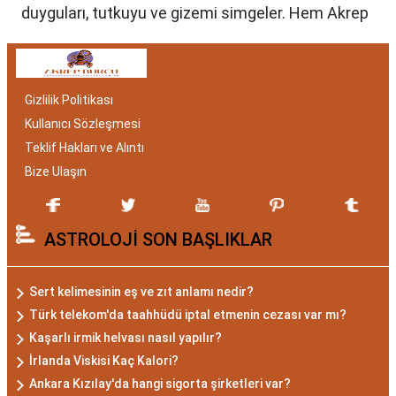
duyguları, tutkuyu ve gizemi simgeler. Hem Akrep
burcu erkeği hem de kadını, astrolojik özellikleri
bakımından benzersizdir. Ayrıca, hangi aylar
arasında doğdukları da onların kişilik özelliklerini
Gizlilik Politikası
belirlemede etkilidir.
Kullanıcı Sözleşmesi
Akrep Burcu Özellikleri:
Teklif Hakları ve Alıntı
Gizemli ve Kararlı
Bize Ulaşın
Akrep burcu, astrolojide 23 Ekim ile 21 Kasım
ASTROLOJİ SON BAŞLIKLAR
tarihleri arasında doğanları ifade eder. Bu
dönemde doğan bireyler genellikle gizemli ve derin
düşünce yapısına sahiptir. Akrep burcunun temel
Sert kelimesinin eş ve zıt anlamı nedir?
özellikleri arasında kararlılık, cesaret ve tutku
Türk telekom'da taahhüdü iptal etmenin cezası var mı?
bulunur. Akrepler, hedeflerine ulaşmak için
Kaşarlı irmik helvası nasıl yapılır?
kararlılıkla çalışan bireylerdir. Aynı zamanda,
İrlanda Viskisi Kaç Kalori?
zekalarını ve keskin gözlem yeteneklerini
Ankara Kızılay'da hangi sigorta şirketleri var?