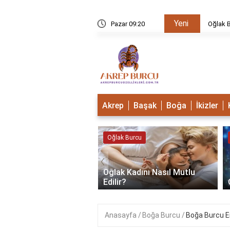
Yeni
u Mudur?
Pazar 09:20
Oğlak B
Akrep
Başak
Boğa
İkizler
 Burcu
Oğlak Burcu
‹
Oğlak Kadını Nasıl Mutlu
 Burcu Güçlü Mü?
Edilir?
Anasayfa
Boğa Burcu
Boğa Burcu E