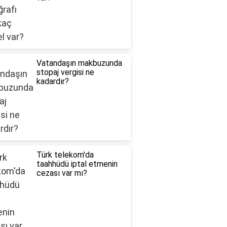
Vatandaşın makbuzunda
stopaj vergisi ne
kadardır?
Türk telekom'da
taahhüdü iptal etmenin
cezası var mı?