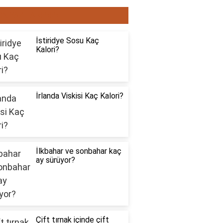
ON YAZILAR6565
İstiridye Sosu Kaç
Kalori?
İrlanda Viskisi Kaç Kalori?
İlkbahar ve sonbahar kaç
ay sürüyor?
Çift tırnak içinde çift