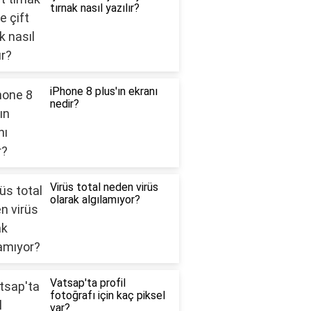
tırnak nasıl yazılır?
iPhone 8 plus'ın ekranı
nedir?
Virüs total neden virüs
olarak algılamıyor?
Vatsap'ta profil
fotoğrafı için kaç piksel
var?