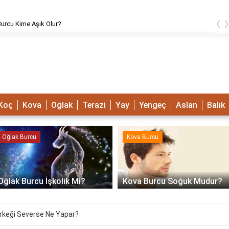
‹
urcu Kime Aşık Olur?
Koç
Kova
Oğlak
Terazi
Yay
Yengeç
Aslan
Balık
Oğlak Burcu
Kova Burcu
Oğlak Burcu İşkolik Mi?
Kova Burcu Soğuk Mudur?
rkeği Severse Ne Yapar?