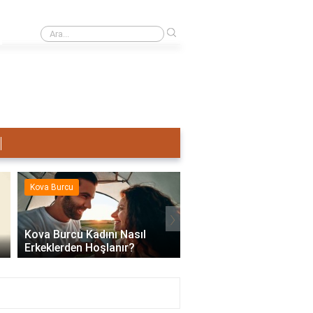
›
Terazi Erkeği Nasıl Sevişir?
Kova Burcu
Kova Burcu
›
Kova Burcu Kadını Nasıl
Erkeklerden Hoşlanır?
Kova Burcu Su Mu Hav