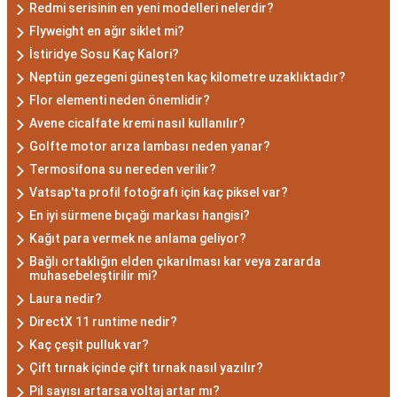
zekalarını ve keskin gözlem yeteneklerini
Redmi serisinin en yeni modelleri nelerdir?
kullanarak çözüm odaklıdırlar.
Flyweight en ağır siklet mi?
Akrep Burcu Erkeği
İstiridye Sosu Kaç Kalori?
Neptün gezegeni güneşten kaç kilometre uzaklıktadır?
Özellikleri: Güçlü ve
Flor elementi neden önemlidir?
Karizmatik
Avene cicalfate kremi nasıl kullanılır?
Golfte motor arıza lambası neden yanar?
Akrep burcu erkeği, genellikle güçlü bir karaktere
Termosifona su nereden verilir?
Vatsap'ta profil fotoğrafı için kaç piksel var?
ve derin bir içsel güce sahiptir. Karizmatik ve
En iyi sürmene bıçağı markası hangisi?
etkileyici kişilikleriyle dikkat çekerler. Akrep burcu
Kağıt para vermek ne anlama geliyor?
erkekleri, duygusal derinlikleri ve tutkulu
Bağlı ortaklığın elden çıkarılması kar veya zararda
yaklaşımlarıyla ilişkilerde derin bağlar kurabilirler.
muhasebeleştirilir mi?
Ancak, bazen kıskançlık eğilimleri de
Laura nedir?
gösterebilirler.
DirectX 11 runtime nedir?
Akrep Burcu Kadını
Kaç çeşit pulluk var?
Özellikleri: Çekici ve Zeki
Çift tırnak içinde çift tırnak nasıl yazılır?
Pil sayısı artarsa voltaj artar mı?