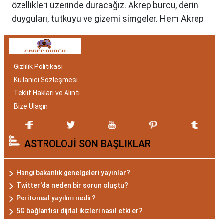
özellikleri üzerinde duracağız. Akrep burcu, derin
duyguları, tutkuyu ve gizemi simgeler. Hem Akrep
burcu erkeği hem de kadını, astrolojik özellikleri
bakımından benzersizdir. Ayrıca, hangi aylar
arasında doğdukları da onların kişilik özelliklerini
Gizlilik Politikası
belirlemede etkilidir.
Kullanıcı Sözleşmesi
Akrep Burcu Özellikleri:
Teklif Hakları ve Alıntı
Gizemli ve Kararlı
Bize Ulaşın
Akrep burcu, astrolojide 23 Ekim ile 21 Kasım
ASTROLOJİ SON BAŞLIKLAR
tarihleri arasında doğanları ifade eder. Bu
dönemde doğan bireyler genellikle gizemli ve derin
düşünce yapısına sahiptir. Akrep burcunun temel
Hangi bakanlık genelgeleri yayınlar?
özellikleri arasında kararlılık, cesaret ve tutku
Twitter'da neden bir sorun oluştu?
bulunur. Akrepler, hedeflerine ulaşmak için
Peritoneal yayılım nedir?
kararlılıkla çalışan bireylerdir. Aynı zamanda,
5G bağlantısı dijital ikizleri nasıl etkiler?