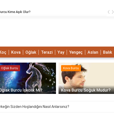
‹
urcu Kime Aşık Olur?
Koç
Kova
Oğlak
Terazi
Yay
Yengeç
Aslan
Balık
Oğlak Burcu
Kova Burcu
Oğlak Burcu İşkolik Mi?
Kova Burcu Soğuk Mudur?
keğin Sizden Hoşlandığını Nasıl Anlarsınız?