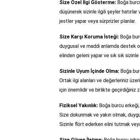
Size Özel İlgi Gösterme:
Boğa burcu 
düşünerek sizinle ilgili şeyler hatırla
jestler yapar veya sürprizler planlar.
Size Karşı Koruma İsteği:
Boğa burcu
duygusal ve maddi anlamda destek olm
elinden geleni yapar ve sık sık sizinle i
Sizinle Uyum İçinde Olma:
Boğa burc
Ortak ilgi alanları ve değerleriniz üze
için önemlidir ve birlikte geçirdiğiniz 
Fiziksel Yakınlık:
Boğa burcu erkeği, h
Size dokunmak ve yakın olmak, duygusa
Sizinle flört ederken elini tutmak veya
Size Güven İletme:
Boğa burcu erkeği