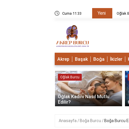
Yeni
u Mudur?
Cuma 11:33
Oğlak B
Akrep
Başak
Boğa
İkizler
 Burcu
Oğlak Burcu
‹
Oğlak Kadını Nasıl Mutlu
 Burcu Güçlü Mü?
Edilir?
Anasayfa
Boğa Burcu
Boğa Burcu Er