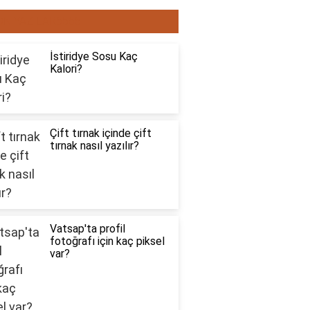
ON YAZILAR6565
İstiridye Sosu Kaç
Kalori?
Çift tırnak içinde çift
tırnak nasıl yazılır?
Vatsap'ta profil
fotoğrafı için kaç piksel
var?