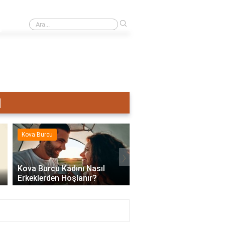
›
Terazi Erkeği Nasıl Sevişir?
Kova Burcu
Kova Burcu
›
Kova Burcu Kadını Nasıl
Erkeklerden Hoşlanır?
Kova Burcu Su Mu Hav