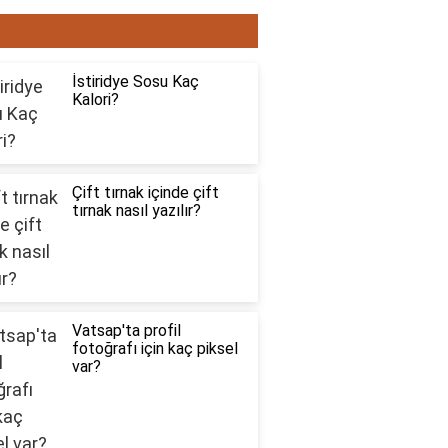
ON YAZILAR6565
İstiridye Sosu Kaç
Kalori?
Çift tırnak içinde çift
tırnak nasıl yazılır?
Vatsap'ta profil
fotoğrafı için kaç piksel
var?