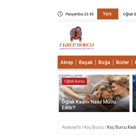
Yeni
u Mudur?
Perşembe 23:45
Oğlak B
Akrep
Başak
Boğa
İkizler
 Burcu
Oğlak Burcu
‹
Oğlak Kadını Nasıl Mutlu
 Burcu Güçlü Mü?
Edilir?
Anasayfa
Koç Burcu
Koç Burcu Kadın