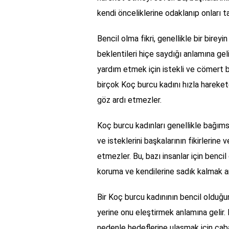
kendi önceliklerine odaklanıp onları t
Bencil olma fikri, genellikle bir bire
beklentileri hiçe saydığı anlamına gel
yardım etmek için istekli ve cömert b
birçok Koç burcu kadını hızla hareket
göz ardı etmezler.
Koç burcu kadınları genellikle bağımsız
ve isteklerini başkalarının fikirlerin
etmezler. Bu, bazı insanlar için bencil 
koruma ve kendilerine sadık kalmak an
Bir Koç burcu kadınının bencil olduğ
yerine onu eleştirmek anlamına gelir. K
nedenle hedeflerine ulaşmak için çaba 