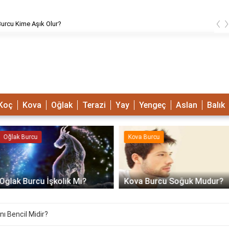
‹
urcu Kime Aşık Olur?
Koç
Kova
Oğlak
Terazi
Yay
Yengeç
Aslan
Balık
Oğlak Burcu
Kova Burcu
Oğlak Burcu İşkolik Mi?
Kova Burcu Soğuk Mudur?
ı Bencil Midir?