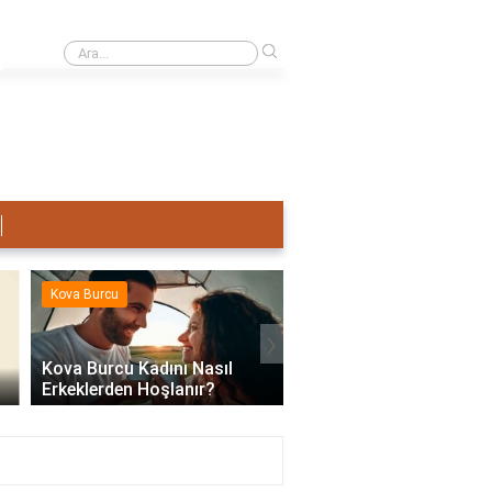
›
Terazi Erkeği Nasıl Sevişir?
Kova Burcu
Kova Burcu
›
Kova Burcu Kadını Nasıl
Erkeklerden Hoşlanır?
Kova Burcu Su Mu Hav