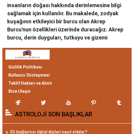
insanların doğası hakkında derinlemesine bilgi
sağlamak için kullanılır. Bu makalede, zodyak
kuşağının etkileyici bir burcu olan Akrep
Burcu'nun özellikleri üzerinde duracağız. Akrep
burcu, derin duyguları, tutkuyu ve gizemi
simgeler. Hem Akrep burcu erkeği hem de
kadını, astrolojik özellikleri bakımından
benzersizdir. Ayrıca, hangi aylar arasında
Gizlilik Politikası
doğdukları da onların kişilik özelliklerini
Kullanıcı Sözleşmesi
belirlemede etkilidir.
Teklif Hakları ve Alıntı
Akrep Burcu Özellikleri:
Bize Ulaşın
Gizemli ve Kararlı
ASTROLOJİ SON BAŞLIKLAR
Akrep burcu, astrolojide 23 Ekim ile 21 Kasım
tarihleri arasında doğanları ifade eder. Bu
dönemde doğan bireyler genellikle gizemli ve
5G bağlantısı dijital ikizleri nasıl etkiler?