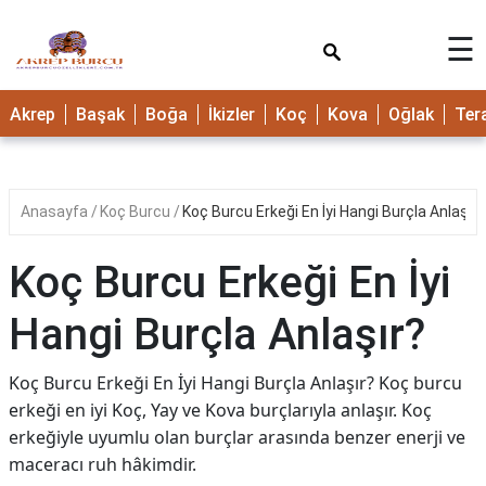
×
☰
Akrep
Başak
Boğa
İkizler
Koç
Kova
Oğlak
Ter
Anasayfa
Koç Burcu
Koç Burcu Erkeği En İyi Hangi Burçla Anlaşır?
Koç Burcu Erkeği En İyi
Hangi Burçla Anlaşır?
Koç Burcu Erkeği En İyi Hangi Burçla Anlaşır? Koç burcu
erkeği en iyi Koç, Yay ve Kova burçlarıyla anlaşır. Koç
erkeğiyle uyumlu olan burçlar arasında benzer enerji ve
maceracı ruh hâkimdir.