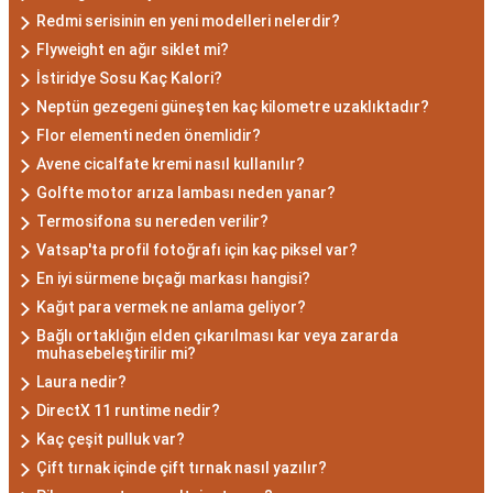
derin düşünce yapısına sahiptir. Akrep burcunun
Redmi serisinin en yeni modelleri nelerdir?
temel özellikleri arasında kararlılık, cesaret ve
Flyweight en ağır siklet mi?
tutku bulunur. Akrepler, hedeflerine ulaşmak için
İstiridye Sosu Kaç Kalori?
kararlılıkla çalışan bireylerdir. Aynı zamanda,
Neptün gezegeni güneşten kaç kilometre uzaklıktadır?
zekalarını ve keskin gözlem yeteneklerini
Flor elementi neden önemlidir?
kullanarak çözüm odaklıdırlar.
Avene cicalfate kremi nasıl kullanılır?
Akrep Burcu Erkeği
Golfte motor arıza lambası neden yanar?
Termosifona su nereden verilir?
Özellikleri: Güçlü ve
Vatsap'ta profil fotoğrafı için kaç piksel var?
Karizmatik
En iyi sürmene bıçağı markası hangisi?
Kağıt para vermek ne anlama geliyor?
Bağlı ortaklığın elden çıkarılması kar veya zararda
Akrep burcu erkeği, genellikle güçlü bir
muhasebeleştirilir mi?
karaktere ve derin bir içsel güce sahiptir.
Laura nedir?
Karizmatik ve etkileyici kişilikleriyle dikkat
DirectX 11 runtime nedir?
çekerler. Akrep burcu erkekleri, duygusal
Kaç çeşit pulluk var?
derinlikleri ve tutkulu yaklaşımlarıyla ilişkilerde
Çift tırnak içinde çift tırnak nasıl yazılır?
derin bağlar kurabilirler. Ancak, bazen kıskançlık