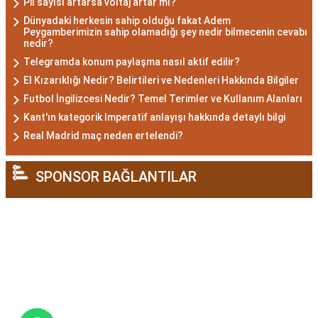
Pil sayısı artarsa voltaj artar mı?
eğilimleri de gösterebilirler.
Dünyadaki herkesin sahip olduğu fakat Adem
Akrep Burcu Kadını
Peygamberimizin sahip olamadığı şey nedir bilmecenin cevabı
nedir?
Özellikleri: Çekici ve Zeki
Telegramda konum paylaşma nasıl aktif edilir?
El Kızarıklığı Nedir? Belirtileri ve Nedenleri Hakkında Bilgiler
Futbol İngilizcesi Nedir? Temel Terimler ve Kullanım Alanları
Akrep burcu kadını, çekici ve gizemli bir aura ile
Kant'ın kategorik Imperatif anlayışı hakkında detaylı bilgi
çevrili olan kadınlardır. Zekalarını kullanarak
Real Madrid maç neden ertelendi?
çözüm odaklı düşünürler ve hedeflerine
ulaşmak için kararlılıkla çalışırlar. Aynı zamanda
SPONSOR BAĞLANTILAR
duygusal derinlikleri, ilişkilerinde tutkulu ve
bağlı olmalarını sağlar. Akrep burcu kadınları,
kendi alanlarına saygı gösterilmesini isterler ve
bağımsızlıklarına önem verirler.
Akrep Burcu Hangi Ay: 23
Ekim - 21 Kasım