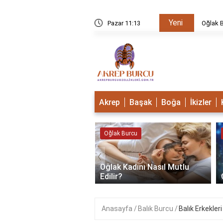
Yeni
u Mudur?
Pazar 11:13
Oğlak B
Akrep
Başak
Boğa
İkizler
 Burcu
Oğlak Burcu
‹
Oğlak Kadını Nasıl Mutlu
 Burcu Güçlü Mü?
Edilir?
Anasayfa
Balık Burcu
Balık Erkekleri