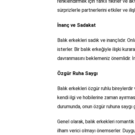
renklendirmek için farklı fikirler ve a
sürprizlerle partnerlerini etkiler ve il
İnanç ve Sadakat
Balık erkekleri sadık ve inançlıdır. On
isterler. Bir balık erkeğiyle ilişki ku
davranmasını beklemeniz önemlidir. İna
Özgür Ruha Saygı
Balık erkekleri özgür ruhlu bireylerdi
kendi ilgi ve hobilerine zaman ayırmasın
durumunda, onun özgür ruhuna saygı 
Genel olarak, balık erkekleri romantik 
ilham verici olmayı önemserler. Duygu