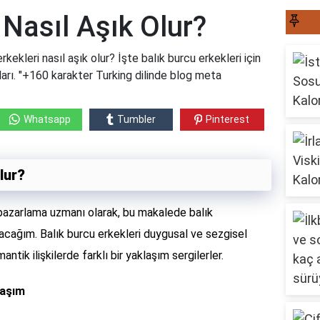
 Nasıl Aşık Olur?
S
rkekleri nasıl aşık olur? İşte balık burcu erkekleri için
arı. "+160 karakter Turking dilinde blog meta
Whatsapp
Tumbler
Pinterest
lur?
pazarlama uzmanı olarak, bu makalede balık
lacağım. Balık burcu erkekleri duygusal ve sezgisel
antik ilişkilerde farklı bir yaklaşım sergilerler.
laşım