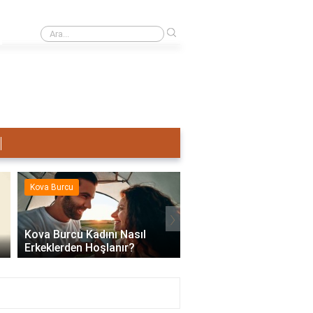
›
Terazi Erkeği Nasıl Sevişir?
Kova Burcu
Kova Burcu
›
Kova Burcu Kadını Nasıl
Erkeklerden Hoşlanır?
Kova Burcu Su Mu Hav