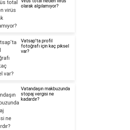
Virüs total neden virüs
olarak algılamıyor?
Vatsap'ta profil
fotoğrafı için kaç piksel
var?
Vatandaşın makbuzunda
stopaj vergisi ne
kadardır?