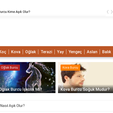
‹
urcu Kime Aşık Olur?
Koç
Kova
Oğlak
Terazi
Yay
Yengeç
Aslan
Balık
Oğlak Burcu
Kova Burcu
Oğlak Burcu İşkolik Mi?
Kova Burcu Soğuk Mudur?
 Nasıl Aşık Olur?