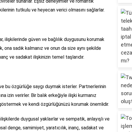
ktiviteler sunarlar. Eşsiz deneyimler ve romantik
işkilerinin tutkulu ve heyecan verici olmasını sağlarlar.
lar, ilişkilerinde güven ve bağlılık duygusunu korumak
rarak, ona sadık kalmanız ve onun da size aynı şekilde
nç ve sadakat ilişkinizin temel taşlarıdır.
r ve bu özgürlüğe saygı duymak isterler. Partnerlerinin
a izin verirler. Bir balık erkeğiyle ilişki kurmanız
göstermek ve kendi özgürlüğünüzü korumak önemlidir.
ilişkilerde duygusal yaklaırlar ve sempatik, anlayışlı ve
sal denge, samimiyet, yaratıcılık, inanç, sadakat ve