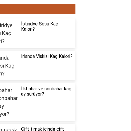
ON YAZILAR6565
İstiridye Sosu Kaç
Kalori?
İrlanda Viskisi Kaç Kalori?
İlkbahar ve sonbahar kaç
ay sürüyor?
Çift tırnak içinde çift