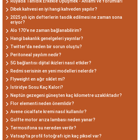
Rüyada Tanıdık Erkekle Öpüşmek - Anlamı ve Yorumları
özellikleri arasında kararlılık, cesaret ve tutku
Dibek kahvesi en iyi hangi kahveden yapılır?
bulunur. Akrepler, hedeflerine ulaşmak için
2025 yılı için defterlerin tasdik edilmesi ne zaman sona
eriyor?
kararlılıkla çalışan bireylerdir. Aynı zamanda,
Alo 170'e ne zaman bağlanabilirim?
zekalarını ve keskin gözlem yeteneklerini
Hangi bakanlık genelgeleri yayınlar?
kullanarak çözüm odaklıdırlar.
Twitter'da neden bir sorun oluştu?
Akrep Burcu Erkeği
Peritoneal yayılım nedir?
Özellikleri: Güçlü ve
5G bağlantısı dijital ikizleri nasıl etkiler?
Redmi serisinin en yeni modelleri nelerdir?
Karizmatik
Flyweight en ağır siklet mi?
İstiridye Sosu Kaç Kalori?
Akrep burcu erkeği, genellikle güçlü bir karaktere
Neptün gezegeni güneşten kaç kilometre uzaklıktadır?
ve derin bir içsel güce sahiptir. Karizmatik ve
Flor elementi neden önemlidir?
etkileyici kişilikleriyle dikkat çekerler. Akrep burcu
Avene cicalfate kremi nasıl kullanılır?
erkekleri, duygusal derinlikleri ve tutkulu
Golfte motor arıza lambası neden yanar?
yaklaşımlarıyla ilişkilerde derin bağlar kurabilirler.
Termosifona su nereden verilir?
Ancak, bazen kıskançlık eğilimleri de
Vatsap'ta profil fotoğrafı için kaç piksel var?