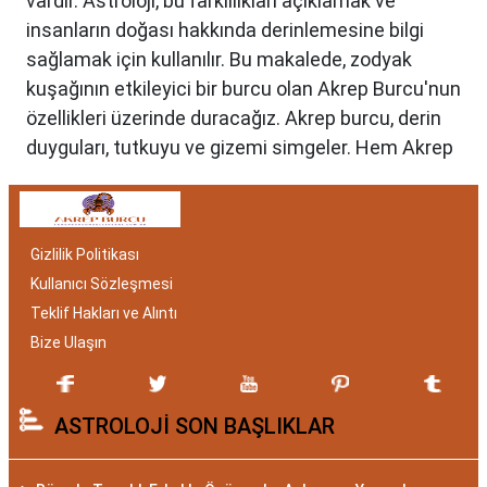
vardır. Astroloji, bu farklılıkları açıklamak ve
insanların doğası hakkında derinlemesine bilgi
sağlamak için kullanılır. Bu makalede, zodyak
kuşağının etkileyici bir burcu olan Akrep Burcu'nun
özellikleri üzerinde duracağız. Akrep burcu, derin
duyguları, tutkuyu ve gizemi simgeler. Hem Akrep
burcu erkeği hem de kadını, astrolojik özellikleri
bakımından benzersizdir. Ayrıca, hangi aylar
arasında doğdukları da onların kişilik özelliklerini
Gizlilik Politikası
belirlemede etkilidir.
Kullanıcı Sözleşmesi
Akrep Burcu Özellikleri:
Teklif Hakları ve Alıntı
Gizemli ve Kararlı
Bize Ulaşın
Akrep burcu, astrolojide 23 Ekim ile 21 Kasım
ASTROLOJİ SON BAŞLIKLAR
tarihleri arasında doğanları ifade eder. Bu
dönemde doğan bireyler genellikle gizemli ve derin
düşünce yapısına sahiptir. Akrep burcunun temel