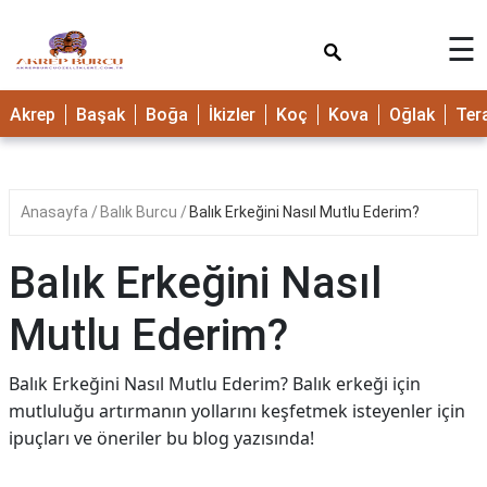
×
☰
Akrep
Başak
Boğa
İkizler
Koç
Kova
Oğlak
Ter
Anasayfa
Balık Burcu
Balık Erkeğini Nasıl Mutlu Ederim?
Balık Erkeğini Nasıl
Mutlu Ederim?
Balık Erkeğini Nasıl Mutlu Ederim? Balık erkeği için
mutluluğu artırmanın yollarını keşfetmek isteyenler için
ipuçları ve öneriler bu blog yazısında!