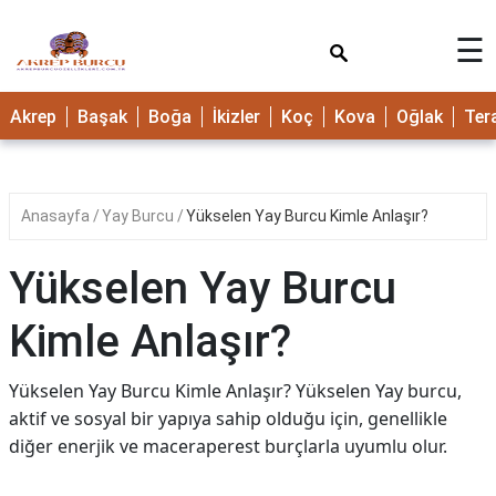
×
☰
Akrep
Başak
Boğa
İkizler
Koç
Kova
Oğlak
Ter
Anasayfa
Yay Burcu
Yükselen Yay Burcu Kimle Anlaşır?
Yükselen Yay Burcu
Kimle Anlaşır?
Yükselen Yay Burcu Kimle Anlaşır? Yükselen Yay burcu,
aktif ve sosyal bir yapıya sahip olduğu için, genellikle
diğer enerjik ve maceraperest burçlarla uyumlu olur.