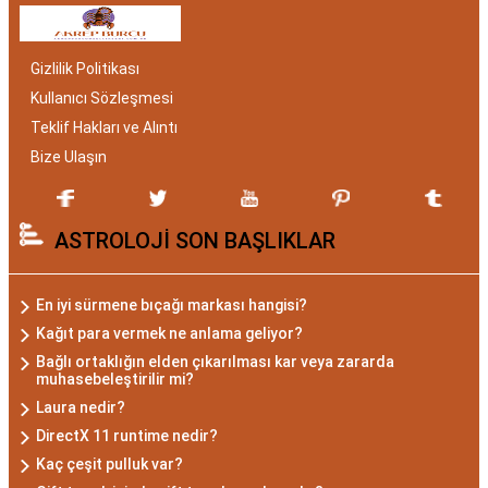
bakımından benzersizdir. Ayrıca, hangi aylar
arasında doğdukları da onların kişilik özelliklerini
Gizlilik Politikası
belirlemede etkilidir.
Kullanıcı Sözleşmesi
Akrep Burcu Özellikleri:
Teklif Hakları ve Alıntı
Gizemli ve Kararlı
Bize Ulaşın
Akrep burcu, astrolojide 23 Ekim ile 21 Kasım
ASTROLOJİ SON BAŞLIKLAR
tarihleri arasında doğanları ifade eder. Bu
dönemde doğan bireyler genellikle gizemli ve derin
düşünce yapısına sahiptir. Akrep burcunun temel
En iyi sürmene bıçağı markası hangisi?
özellikleri arasında kararlılık, cesaret ve tutku
Kağıt para vermek ne anlama geliyor?
bulunur. Akrepler, hedeflerine ulaşmak için
Bağlı ortaklığın elden çıkarılması kar veya zararda
muhasebeleştirilir mi?
kararlılıkla çalışan bireylerdir. Aynı zamanda,
Laura nedir?
zekalarını ve keskin gözlem yeteneklerini
DirectX 11 runtime nedir?
kullanarak çözüm odaklıdırlar.
Kaç çeşit pulluk var?
Akrep Burcu Erkeği