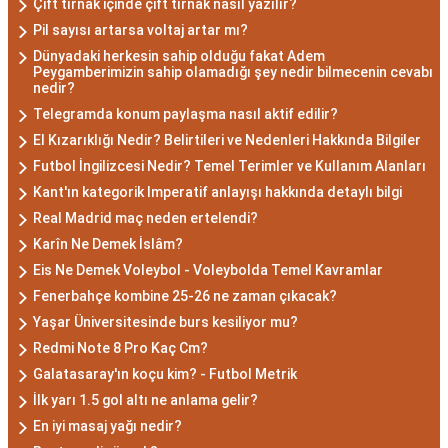
Çift tırnak içinde çift tırnak nasıl yazılır?
Özellikleri: Güçlü ve
Pil sayısı artarsa voltaj artar mı?
Dünyadaki herkesin sahip olduğu fakat Adem
Karizmatik
Peygamberimizin sahip olamadığı şey nedir bilmecenin cevabı
nedir?
Telegramda konum paylaşma nasıl aktif edilir?
Akrep burcu erkeği, genellikle güçlü bir karaktere
El Kızarıklığı Nedir? Belirtileri ve Nedenleri Hakkında Bilgiler
ve derin bir içsel güce sahiptir. Karizmatik ve
Futbol İngilizcesi Nedir? Temel Terimler ve Kullanım Alanları
etkileyici kişilikleriyle dikkat çekerler. Akrep burcu
Kant'ın kategorik Imperatif anlayışı hakkında detaylı bilgi
erkekleri, duygusal derinlikleri ve tutkulu
Real Madrid maç neden ertelendi?
yaklaşımlarıyla ilişkilerde derin bağlar kurabilirler.
Karîn Ne Demek İslâm?
Ancak, bazen kıskançlık eğilimleri de
Eis Ne Demek Voleybol - Voleybolda Temel Kavramlar
gösterebilirler.
Fenerbahçe kombine 25-26 ne zaman çıkacak?
Akrep Burcu Kadını
Yaşar Üniversitesinde burs kesiliyor mu?
Özellikleri: Çekici ve Zeki
Redmi Note 8 Pro Kaç Cm?
Galatasaray'ın koçu kim? - Futbol Metrik
İlk yarı 1.5 gol altı ne anlama gelir?
Akrep burcu kadını, çekici ve gizemli bir aura ile
En iyi masaj yağı nedir?
çevrili olan kadınlardır. Zekalarını kullanarak