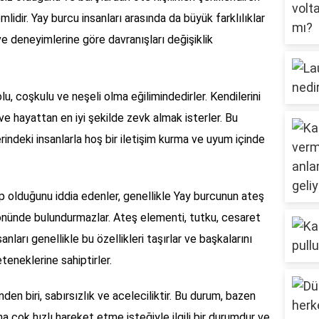
idir. Yay burcu insanları arasında da büyük farklılıklar
 ve deneyimlerine göre davranışları değişiklik
olu, coşkulu ve neşeli olma eğilimindedirler. Kendilerini
ve hayattan en iyi şekilde zevk almak isterler. Bu
indeki insanlarla hoş bir iletişim kurma ve uyum içinde
p olduğunu iddia edenler, genellikle Yay burcunun ateş
 önünde bulundurmazlar. Ateş elementi, tutku, cesaret
sanları genellikle bu özellikleri taşırlar ve başkalarını
neklerine sahiptirler.
den biri, sabırsızlık ve aceleciliktir. Bu durum, bazen
ha çok hızlı hareket etme isteğiyle ilgili bir durumdur ve