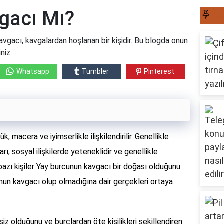
gacı Mı?
S
gacı, kavgalardan hoşlanan bir kişidir. Bu blogda onun
niz.
Whatsapp
Tumbler
Pinterest
, macera ve iyimserlikle ilişkilendirilir. Genellikle
rı, sosyal ilişkilerde yeteneklidir ve genellikle
 bazı kişiler Yay burcunun kavgacı bir doğası olduğunu
nun kavgacı olup olmadığına dair gerçekleri ortaya
siz olduğunu ve burçlardan öte kişilikleri şekillendiren