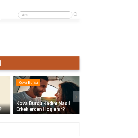
›
Terazi Erkeği Nasıl Sevişir?
Kova Burcu
Kova Burcu
›
Kova Burcu Kadını Nasıl
Erkeklerden Hoşlanır?
Kova Burcu Su Mu Hav