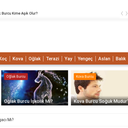
‹
urcu Kime Aşık Olur?
Koç
Kova
Oğlak
Terazi
Yay
Yengeç
Aslan
Balık
Oğlak Burcu
Kova Burcu
Oğlak Burcu İşkolik Mi?
Kova Burcu Soğuk Mudur?
gacı Mı?