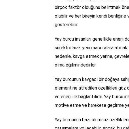
birçok faktör olduğunu belirtmek öneml
olabilir ve her bireyin kendi benliğine
gösterebilir.
Yay burcu insanları genellikle enerji d
sürekli olarak yeni maceralara atmak 
nedenle, kavga etmek yerine, çevreler
olma eğilimindedirler.
Yay burcunun kavgacı bir doğaya sahi
elementine atfedilen özellikleri göz
ve enerji ile bağlantılıdır. Yay burcu in
motive etme ve harekete geçirme yete
Yay burcunun bazı olumsuz özelliklerin
çatışmalara yol açabilir. Ancak, bu da