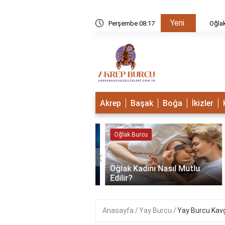
Yeni
u Mudur?
Perşembe 08:17
Oğlak B
Akrep
Başak
Boğa
İkizler
 Burcu
Oğlak Burcu
‹
Oğlak Kadını Nasıl Mutlu
 Burcu Güçlü Mü?
Edilir?
Anasayfa
Yay Burcu
Yay Burcu Kav