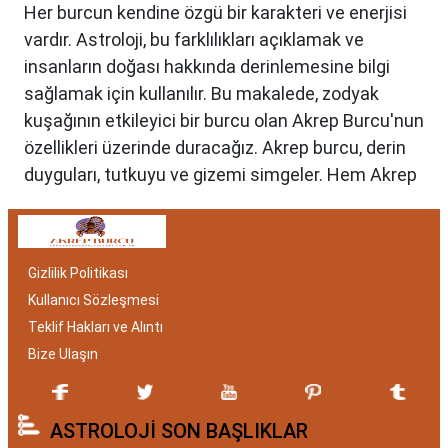
Her burcun kendine özgü bir karakteri ve enerjisi
vardır. Astroloji, bu farklılıkları açıklamak ve
insanların doğası hakkında derinlemesine bilgi
sağlamak için kullanılır. Bu makalede, zodyak
kuşağının etkileyici bir burcu olan Akrep Burcu'nun
özellikleri üzerinde duracağız. Akrep burcu, derin
duyguları, tutkuyu ve gizemi simgeler. Hem Akrep
burcu erkeği hem de kadını, astrolojik özellikleri
bakımından benzersizdir. Ayrıca, hangi aylar
arasında doğdukları da onların kişilik özelliklerini
Gizlilik Politikası
belirlemede etkilidir.
Kullanıcı Sözleşmesi
Akrep Burcu Özellikleri:
Teklif Hakları ve Alıntı
Gizemli ve Kararlı
Bize Ulaşın
Akrep burcu, astrolojide 23 Ekim ile 21 Kasım
ASTROLOJİ SON BAŞLIKLAR
tarihleri arasında doğanları ifade eder. Bu