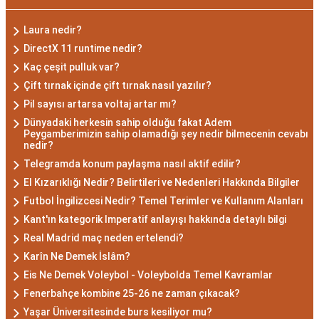
dönemde doğan bireyler genellikle gizemli ve derin
düşünce yapısına sahiptir. Akrep burcunun temel
Laura nedir?
özellikleri arasında kararlılık, cesaret ve tutku
DirectX 11 runtime nedir?
bulunur. Akrepler, hedeflerine ulaşmak için
Kaç çeşit pulluk var?
kararlılıkla çalışan bireylerdir. Aynı zamanda,
Çift tırnak içinde çift tırnak nasıl yazılır?
zekalarını ve keskin gözlem yeteneklerini
Pil sayısı artarsa voltaj artar mı?
kullanarak çözüm odaklıdırlar.
Dünyadaki herkesin sahip olduğu fakat Adem
Peygamberimizin sahip olamadığı şey nedir bilmecenin cevabı
Akrep Burcu Erkeği
nedir?
Telegramda konum paylaşma nasıl aktif edilir?
Özellikleri: Güçlü ve
El Kızarıklığı Nedir? Belirtileri ve Nedenleri Hakkında Bilgiler
Karizmatik
Futbol İngilizcesi Nedir? Temel Terimler ve Kullanım Alanları
Kant'ın kategorik Imperatif anlayışı hakkında detaylı bilgi
Akrep burcu erkeği, genellikle güçlü bir karaktere
Real Madrid maç neden ertelendi?
ve derin bir içsel güce sahiptir. Karizmatik ve
Karîn Ne Demek İslâm?
etkileyici kişilikleriyle dikkat çekerler. Akrep burcu
Eis Ne Demek Voleybol - Voleybolda Temel Kavramlar
erkekleri, duygusal derinlikleri ve tutkulu
Fenerbahçe kombine 25-26 ne zaman çıkacak?
yaklaşımlarıyla ilişkilerde derin bağlar kurabilirler.
Yaşar Üniversitesinde burs kesiliyor mu?