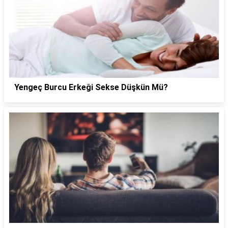
Yengeç Burcu Erkeği Sekse Düşkün Mü?