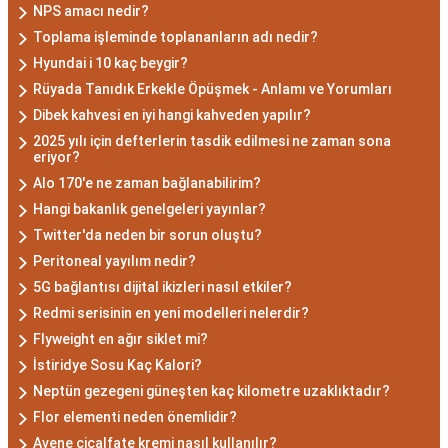
NPS amacı nedir?
Özellikleri: Güçlü ve
Toplama işleminde toplananların adı nedir?
Karizmatik
Hyundai i 10 kaç beygir?
Rüyada Tanıdık Erkekle Öpüşmek - Anlamı ve Yorumları
Akrep burcu erkeği, genellikle güçlü bir karaktere
Dibek kahvesi en iyi hangi kahveden yapılır?
2025 yılı için defterlerin tasdik edilmesi ne zaman sona
ve derin bir içsel güce sahiptir. Karizmatik ve
eriyor?
etkileyici kişilikleriyle dikkat çekerler. Akrep burcu
Alo 170'e ne zaman bağlanabilirim?
erkekleri, duygusal derinlikleri ve tutkulu
Hangi bakanlık genelgeleri yayınlar?
yaklaşımlarıyla ilişkilerde derin bağlar kurabilirler.
Twitter'da neden bir sorun oluştu?
Ancak, bazen kıskançlık eğilimleri de
Peritoneal yayılım nedir?
gösterebilirler.
5G bağlantısı dijital ikizleri nasıl etkiler?
Akrep Burcu Kadını
Redmi serisinin en yeni modelleri nelerdir?
Özellikleri: Çekici ve Zeki
Flyweight en ağır siklet mi?
İstiridye Sosu Kaç Kalori?
Neptün gezegeni güneşten kaç kilometre uzaklıktadır?
Akrep burcu kadını, çekici ve gizemli bir aura ile
Flor elementi neden önemlidir?
çevrili olan kadınlardır. Zekalarını kullanarak
Avene cicalfate kremi nasıl kullanılır?