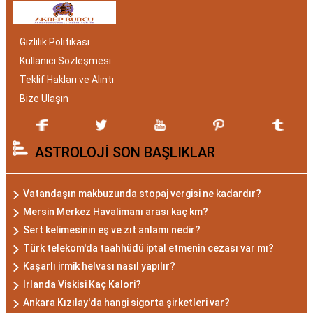
bakımından benzersizdir. Ayrıca, hangi aylar
arasında doğdukları da onların kişilik özelliklerini
Gizlilik Politikası
belirlemede etkilidir.
Kullanıcı Sözleşmesi
Akrep Burcu Özellikleri:
Teklif Hakları ve Alıntı
Gizemli ve Kararlı
Bize Ulaşın
Akrep burcu, astrolojide 23 Ekim ile 21 Kasım
ASTROLOJİ SON BAŞLIKLAR
tarihleri arasında doğanları ifade eder. Bu
dönemde doğan bireyler genellikle gizemli ve derin
düşünce yapısına sahiptir. Akrep burcunun temel
Vatandaşın makbuzunda stopaj vergisi ne kadardır?
özellikleri arasında kararlılık, cesaret ve tutku
Mersin Merkez Havalimanı arası kaç km?
bulunur. Akrepler, hedeflerine ulaşmak için
Sert kelimesinin eş ve zıt anlamı nedir?
kararlılıkla çalışan bireylerdir. Aynı zamanda,
Türk telekom'da taahhüdü iptal etmenin cezası var mı?
zekalarını ve keskin gözlem yeteneklerini
Kaşarlı irmik helvası nasıl yapılır?
kullanarak çözüm odaklıdırlar.
İrlanda Viskisi Kaç Kalori?
Akrep Burcu Erkeği
Ankara Kızılay'da hangi sigorta şirketleri var?