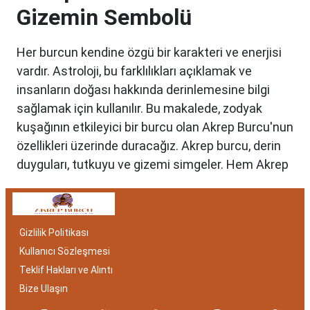
Gizemin Sembolü
Her burcun kendine özgü bir karakteri ve enerjisi
vardır. Astroloji, bu farklılıkları açıklamak ve
insanların doğası hakkında derinlemesine bilgi
sağlamak için kullanılır. Bu makalede, zodyak
kuşağının etkileyici bir burcu olan Akrep Burcu'nun
özellikleri üzerinde duracağız. Akrep burcu, derin
duyguları, tutkuyu ve gizemi simgeler. Hem Akrep
burcu erkeği hem de kadını, astrolojik özellikleri
bakımından benzersizdir. Ayrıca, hangi aylar
arasında doğdukları da onların kişilik özelliklerini
Gizlilik Politikası
belirlemede etkilidir.
Kullanıcı Sözleşmesi
Akrep Burcu Özellikleri:
Teklif Hakları ve Alıntı
Gizemli ve Kararlı
Bize Ulaşın