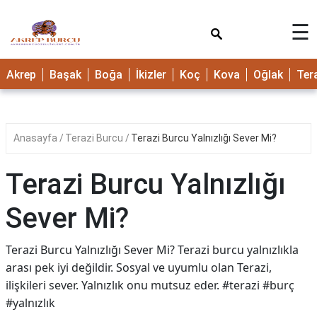
×
☰
Akrep
Başak
Boğa
İkizler
Koç
Kova
Oğlak
Ter
Anasayfa
Terazi Burcu
Terazi Burcu Yalnızlığı Sever Mi?
Terazi Burcu Yalnızlığı
Sever Mi?
Terazi Burcu Yalnızlığı Sever Mi? Terazi burcu yalnızlıkla
arası pek iyi değildir. Sosyal ve uyumlu olan Terazi,
ilişkileri sever. Yalnızlık onu mutsuz eder. #terazi #burç
#yalnızlık