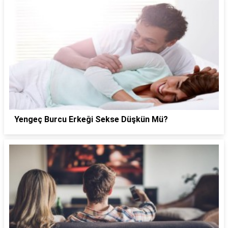
Yengeç Burcu Erkeği Sekse Düşkün Mü?