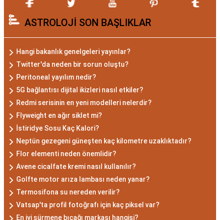
Akrep burcu, astrolojide 23 Ekim ile 21 Kasım
ASTROLOJİ SON BAŞLIKLAR
tarihleri arasında doğanları ifade eder. Bu
dönemde doğan bireyler genellikle gizemli ve derin
düşünce yapısına sahiptir. Akrep burcunun temel
Hangi bakanlık genelgeleri yayınlar?
özellikleri arasında kararlılık, cesaret ve tutku
Twitter'da neden bir sorun oluştu?
bulunur. Akrepler, hedeflerine ulaşmak için
Peritoneal yayılım nedir?
kararlılıkla çalışan bireylerdir. Aynı zamanda,
5G bağlantısı dijital ikizleri nasıl etkiler?
zekalarını ve keskin gözlem yeteneklerini
Redmi serisinin en yeni modelleri nelerdir?
kullanarak çözüm odaklıdırlar.
Flyweight en ağır siklet mi?
Akrep Burcu Erkeği
İstiridye Sosu Kaç Kalori?
Neptün gezegeni güneşten kaç kilometre uzaklıktadır?
Özellikleri: Güçlü ve
Flor elementi neden önemlidir?
Karizmatik
Avene cicalfate kremi nasıl kullanılır?
Golfte motor arıza lambası neden yanar?
Akrep burcu erkeği, genellikle güçlü bir karaktere
Termosifona su nereden verilir?
Vatsap'ta profil fotoğrafı için kaç piksel var?
ve derin bir içsel güce sahiptir. Karizmatik ve
En iyi sürmene bıçağı markası hangisi?
etkileyici kişilikleriyle dikkat çekerler. Akrep burcu