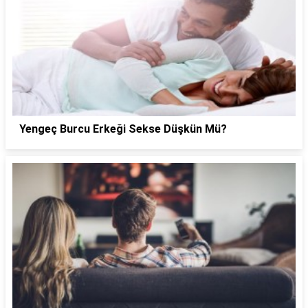
Yengeç Burcu Erkeği Sekse Düşkün Mü?