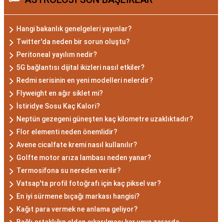
dönemde doğan bireyler genellikle gizemli ve derin
düşünce yapısına sahiptir. Akrep burcunun temel
Hangi bakanlık genelgeleri yayınlar?
özellikleri arasında kararlılık, cesaret ve tutku
Twitter'da neden bir sorun oluştu?
bulunur. Akrepler, hedeflerine ulaşmak için
Peritoneal yayılım nedir?
kararlılıkla çalışan bireylerdir. Aynı zamanda,
5G bağlantısı dijital ikizleri nasıl etkiler?
zekalarını ve keskin gözlem yeteneklerini
Redmi serisinin en yeni modelleri nelerdir?
kullanarak çözüm odaklıdırlar.
Flyweight en ağır siklet mi?
Akrep Burcu Erkeği
İstiridye Sosu Kaç Kalori?
Neptün gezegeni güneşten kaç kilometre uzaklıktadır?
Özellikleri: Güçlü ve
Flor elementi neden önemlidir?
Karizmatik
Avene cicalfate kremi nasıl kullanılır?
Golfte motor arıza lambası neden yanar?
Akrep burcu erkeği, genellikle güçlü bir karaktere
Termosifona su nereden verilir?
Vatsap'ta profil fotoğrafı için kaç piksel var?
ve derin bir içsel güce sahiptir. Karizmatik ve
En iyi sürmene bıçağı markası hangisi?
etkileyici kişilikleriyle dikkat çekerler. Akrep burcu
Kağıt para vermek ne anlama geliyor?
erkekleri, duygusal derinlikleri ve tutkulu