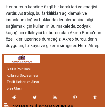
Her burcun kendine özgü bir karakteri ve enerjisi
vardır. Astroloji, bu farklılıkları açıklamak ve
insanların doğası hakkında derinlemesine bilgi
sağlamak için kullanılır. Bu makalede, zodyak
kuşağının etkileyici bir burcu olan Akrep Burcu'nun
özellikleri üzerinde duracağız. Akrep burcu, derin
duyguları, tutkuyu ve gizemi simgeler. Hem Akrep
burcu erkeği hem de kadını, astrolojik özellikleri
bakımından benzersizdir. Ayrıca, hangi aylar
arasında doğdukları da onların kişilik özelliklerini
Gizlilik Politikası
belirlemede etkilidir.
Kullanıcı Sözleşmesi
Akrep Burcu Özellikleri:
Teklif Hakları ve Alıntı
Gizemli ve Kararlı
Bize Ulaşın
Akrep burcu, astrolojide 23 Ekim ile 21 Kasım
ASTROLOJİ SON BAŞLIKLAR
tarihleri arasında doğanları ifade eder. Bu