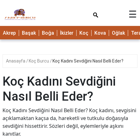
×
☰
Akrep
Başak
Boğa
İkizler
Koç
Kova
Oğlak
Ter
Anasayfa
Koç Burcu
Koç Kadını Sevdiğini Nasıl Belli Eder?
Koç Kadını Sevdiğini
Nasıl Belli Eder?
Koç Kadını Sevdiğini Nasıl Belli Eder? Koç kadını, sevgisini
açıklamaktan kaçsa da, hareketli ve tutkulu doğasıyla
sevdiğini hissettirir. Sözleri değil, eylemleriyle aşkını
kanıtlar.