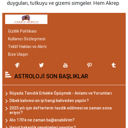
duyguları, tutkuyu ve gizemi simgeler. Hem Akrep
burcu erkeği hem de kadını, astrolojik özellikleri
bakımından benzersizdir. Ayrıca, hangi aylar
arasında doğdukları da onların kişilik özelliklerini
Gizlilik Politikası
belirlemede etkilidir.
Kullanıcı Sözleşmesi
Akrep Burcu Özellikleri:
Teklif Hakları ve Alıntı
Gizemli ve Kararlı
Bize Ulaşın
Akrep burcu, astrolojide 23 Ekim ile 21 Kasım
ASTROLOJİ SON BAŞLIKLAR
tarihleri arasında doğanları ifade eder. Bu
dönemde doğan bireyler genellikle gizemli ve derin
düşünce yapısına sahiptir. Akrep burcunun temel
Rüyada Tanıdık Erkekle Öpüşmek - Anlamı ve Yorumları
özellikleri arasında kararlılık, cesaret ve tutku
Dibek kahvesi en iyi hangi kahveden yapılır?
bulunur. Akrepler, hedeflerine ulaşmak için
2025 yılı için defterlerin tasdik edilmesi ne zaman sona
eriyor?
kararlılıkla çalışan bireylerdir. Aynı zamanda,
Alo 170'e ne zaman bağlanabilirim?
zekalarını ve keskin gözlem yeteneklerini
Hangi bakanlık genelgeleri yayınlar?