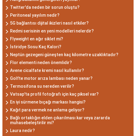
kullanarak çözüm odaklıdırlar.
Twitter'da neden bir sorun oluştu?
Akrep Burcu Erkeği
Peritoneal yayılım nedir?
Özellikleri: Güçlü ve
5G bağlantısı dijital ikizleri nasıl etkiler?
Redmi serisinin en yeni modelleri nelerdir?
Karizmatik
Flyweight en ağır siklet mi?
İstiridye Sosu Kaç Kalori?
Akrep burcu erkeği, genellikle güçlü bir karaktere
Neptün gezegeni güneşten kaç kilometre uzaklıktadır?
ve derin bir içsel güce sahiptir. Karizmatik ve
Flor elementi neden önemlidir?
etkileyici kişilikleriyle dikkat çekerler. Akrep burcu
Avene cicalfate kremi nasıl kullanılır?
erkekleri, duygusal derinlikleri ve tutkulu
Golfte motor arıza lambası neden yanar?
yaklaşımlarıyla ilişkilerde derin bağlar kurabilirler.
Termosifona su nereden verilir?
Ancak, bazen kıskançlık eğilimleri de
Vatsap'ta profil fotoğrafı için kaç piksel var?
gösterebilirler.
En iyi sürmene bıçağı markası hangisi?
Akrep Burcu Kadını
Kağıt para vermek ne anlama geliyor?
Özellikleri: Çekici ve Zeki
Bağlı ortaklığın elden çıkarılması kar veya zararda
muhasebeleştirilir mi?
Laura nedir?