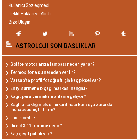
Kullanıcı Sözleşmesi
Akrep Burcu Özellikleri:
Teklif Hakları ve Alıntı
Gizemli ve Kararlı
Bize Ulaşın
Akrep burcu, astrolojide 23 Ekim ile 21 Kasım
ASTROLOJİ SON BAŞLIKLAR
tarihleri arasında doğanları ifade eder. Bu
dönemde doğan bireyler genellikle gizemli ve derin
düşünce yapısına sahiptir. Akrep burcunun temel
Golfte motor arıza lambası neden yanar?
özellikleri arasında kararlılık, cesaret ve tutku
Termosifona su nereden verilir?
bulunur. Akrepler, hedeflerine ulaşmak için
Vatsap'ta profil fotoğrafı için kaç piksel var?
kararlılıkla çalışan bireylerdir. Aynı zamanda,
En iyi sürmene bıçağı markası hangisi?
zekalarını ve keskin gözlem yeteneklerini
Kağıt para vermek ne anlama geliyor?
kullanarak çözüm odaklıdırlar.
Bağlı ortaklığın elden çıkarılması kar veya zararda
muhasebeleştirilir mi?
Akrep Burcu Erkeği
Laura nedir?
Özellikleri: Güçlü ve
DirectX 11 runtime nedir?
Kaç çeşit pulluk var?
Karizmatik