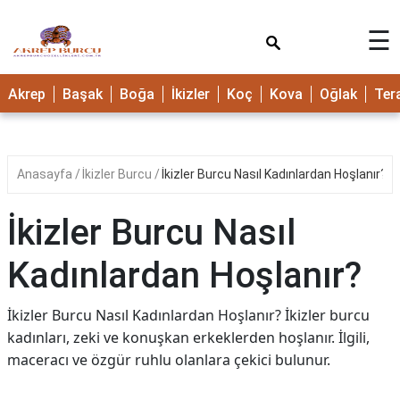
×
☰
Akrep
Başak
Boğa
İkizler
Koç
Kova
Oğlak
Ter
Anasayfa
İkizler Burcu
İkizler Burcu Nasıl Kadınlardan Hoşlanır?
İkizler Burcu Nasıl
Kadınlardan Hoşlanır?
İkizler Burcu Nasıl Kadınlardan Hoşlanır? İkizler burcu
kadınları, zeki ve konuşkan erkeklerden hoşlanır. İlgili,
maceracı ve özgür ruhlu olanlara çekici bulunur.