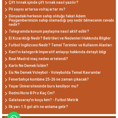
Çift tırnak içinde çift tırnak nasıl yazılır?
Pil sayısı artarsa voltaj artar mı?
Akrep burcu erkeği, genellikle güçlü bir karaktere
Dünyadaki herkesin sahip olduğu fakat Adem
ve derin bir içsel güce sahiptir. Karizmatik ve
Peygamberimizin sahip olamadığı şey nedir bilmecenin cevabı
nedir?
etkileyici kişilikleriyle dikkat çekerler. Akrep burcu
Telegramda konum paylaşma nasıl aktif edilir?
erkekleri, duygusal derinlikleri ve tutkulu
El Kızarıklığı Nedir? Belirtileri ve Nedenleri Hakkında Bilgiler
yaklaşımlarıyla ilişkilerde derin bağlar kurabilirler.
Futbol İngilizcesi Nedir? Temel Terimler ve Kullanım Alanları
Ancak, bazen kıskançlık eğilimleri de
Kant'ın kategorik Imperatif anlayışı hakkında detaylı bilgi
gösterebilirler.
Real Madrid maç neden ertelendi?
Akrep Burcu Kadını
Karîn Ne Demek İslâm?
Özellikleri: Çekici ve Zeki
Eis Ne Demek Voleybol - Voleybolda Temel Kavramlar
Fenerbahçe kombine 25-26 ne zaman çıkacak?
Yaşar Üniversitesinde burs kesiliyor mu?
Akrep burcu kadını, çekici ve gizemli bir aura ile
Redmi Note 8 Pro Kaç Cm?
çevrili olan kadınlardır. Zekalarını kullanarak
Galatasaray'ın koçu kim? - Futbol Metrik
çözüm odaklı düşünürler ve hedeflerine ulaşmak
İlk yarı 1.5 gol altı ne anlama gelir?
için kararlılıkla çalışırlar. Aynı zamanda duygusal
derinlikleri, ilişkilerinde tutkulu ve bağlı olmalarını