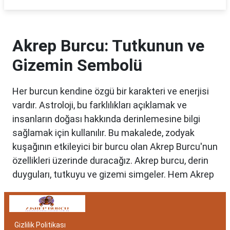
Akrep Burcu: Tutkunun ve
Gizemin Sembolü
Her burcun kendine özgü bir karakteri ve enerjisi
vardır. Astroloji, bu farklılıkları açıklamak ve
insanların doğası hakkında derinlemesine bilgi
sağlamak için kullanılır. Bu makalede, zodyak
kuşağının etkileyici bir burcu olan Akrep Burcu'nun
özellikleri üzerinde duracağız. Akrep burcu, derin
duyguları, tutkuyu ve gizemi simgeler. Hem Akrep
burcu erkeği hem de kadını, astrolojik özellikleri
bakımından benzersizdir. Ayrıca, hangi aylar
arasında doğdukları da onların kişilik özelliklerini
Gizlilik Politikası
belirlemede etkilidir.