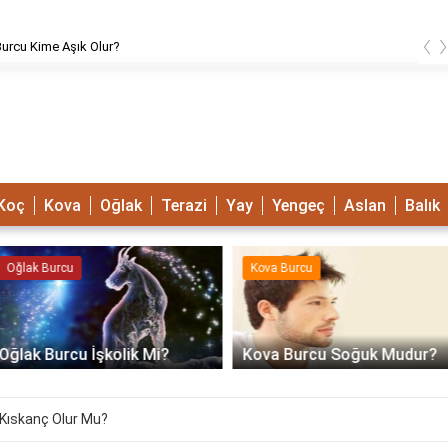
‹
urcu Kime Aşık Olur?
Koç
Kova
Oğlak
Terazi
Yay
Yengeç
Aslan
Balık
Oğlak Burcu
Kova Burcu
Oğlak Burcu İşkolik Mi?
Kova Burcu Soğuk Mudur?
u Kıskanç Olur Mu?