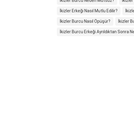
İkizler Burcu Neden Mutsuz?
İkizle
İkizler Erkeği Nasıl Mutlu Edilir?
İkiz
İkizler Burcu Nasıl Öpüşür?
İkizler 
İkizler Burcu Erkeği Ayrıldıktan Sonra 