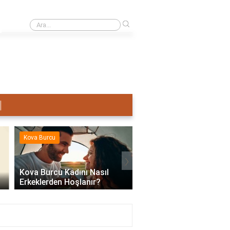
›
Terazi Erkeği Nasıl Sevişir?
Kova Burcu
Kova Burcu
›
Kova Burcu Kadını Nasıl
Erkeklerden Hoşlanır?
Kova Burcu Su Mu Hav