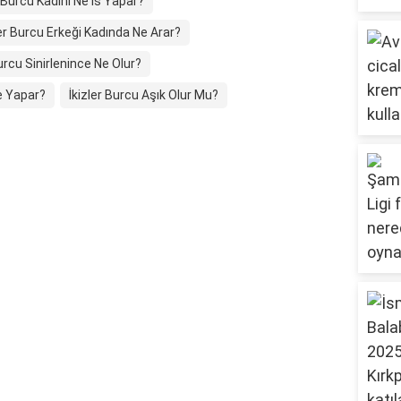
r Burcu Kadını Ne İs Yapar?
ler Burcu Erkeği Kadında Ne Arar?
Burcu Sinirlenince Ne Olur?
Ne Yapar?
İkizler Burcu Aşık Olur Mu?