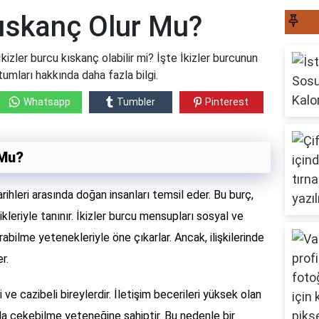
Kıskanç Olur Mu?
S
kizler burcu kıskanç olabilir mi? İşte İkizler burcunun
utumları hakkında daha fazla bilgi.
Whatsapp
Tumbler
Pinterest
 Mu?
rihleri ​​arasında doğan insanları temsil eder. Bu burç,
ilikleriyle tanınır. İkizler burcu mensupları sosyal ve
kurabilme yetenekleriyle öne çıkarlar. Ancak, ilişkilerinde
r.
i ve cazibeli bireylerdir. İletişim becerileri yüksek olan
kla çekebilme yeteneğine sahiptir. Bu nedenle bir