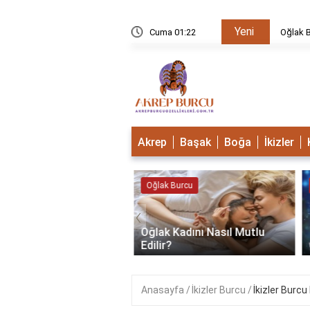
Yeni
u Mudur?
Cuma 01:23
Oğlak B
Akrep
Başak
Boğa
İkizler
 Burcu
Oğlak Burcu
‹
Oğlak Kadını Nasıl Mutlu
 Burcu Güçlü Mü?
Edilir?
Anasayfa
İkizler Burcu
İkizler Burc