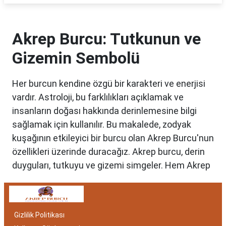
Akrep Burcu: Tutkunun ve
Gizemin Sembolü
Her burcun kendine özgü bir karakteri ve enerjisi
vardır. Astroloji, bu farklılıkları açıklamak ve
insanların doğası hakkında derinlemesine bilgi
sağlamak için kullanılır. Bu makalede, zodyak
kuşağının etkileyici bir burcu olan Akrep Burcu'nun
özellikleri üzerinde duracağız. Akrep burcu, derin
duyguları, tutkuyu ve gizemi simgeler. Hem Akrep
burcu erkeği hem de kadını, astrolojik özellikleri
bakımından benzersizdir. Ayrıca, hangi aylar
arasında doğdukları da onların kişilik özelliklerini
Gizlilik Politikası
belirlemede etkilidir.