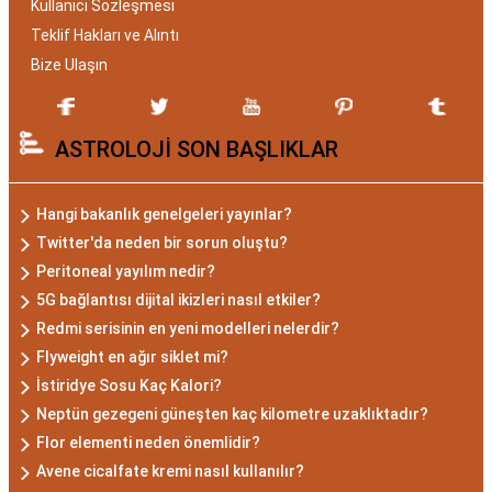
Kullanıcı Sözleşmesi
Akrep Burcu Özellikleri:
Teklif Hakları ve Alıntı
Gizemli ve Kararlı
Bize Ulaşın
Akrep burcu, astrolojide 23 Ekim ile 21 Kasım
ASTROLOJİ SON BAŞLIKLAR
tarihleri arasında doğanları ifade eder. Bu
dönemde doğan bireyler genellikle gizemli ve derin
düşünce yapısına sahiptir. Akrep burcunun temel
Hangi bakanlık genelgeleri yayınlar?
özellikleri arasında kararlılık, cesaret ve tutku
Twitter'da neden bir sorun oluştu?
bulunur. Akrepler, hedeflerine ulaşmak için
Peritoneal yayılım nedir?
kararlılıkla çalışan bireylerdir. Aynı zamanda,
5G bağlantısı dijital ikizleri nasıl etkiler?
zekalarını ve keskin gözlem yeteneklerini
Redmi serisinin en yeni modelleri nelerdir?
kullanarak çözüm odaklıdırlar.
Flyweight en ağır siklet mi?
Akrep Burcu Erkeği
İstiridye Sosu Kaç Kalori?
Neptün gezegeni güneşten kaç kilometre uzaklıktadır?
Özellikleri: Güçlü ve
Flor elementi neden önemlidir?
Karizmatik
Avene cicalfate kremi nasıl kullanılır?