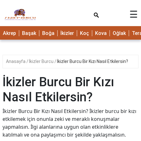
×
☰
Akrep
Başak
Boğa
İkizler
Koç
Kova
Oğlak
Ter
Anasayfa
İkizler Burcu
İkizler Burcu Bir Kızı Nasıl Etkilersin?
İkizler Burcu Bir Kızı
Nasıl Etkilersin?
İkizler Burcu Bir Kızı Nasıl Etkilersin? İkizler burcu bir kızı
etkilemek için onunla zeki ve meraklı konuşmalar
yapmalısın. İlgi alanlarına uygun olan etkinliklere
katılmalı ve ona paylaşımcı bir şekilde yaklaşmalısın.