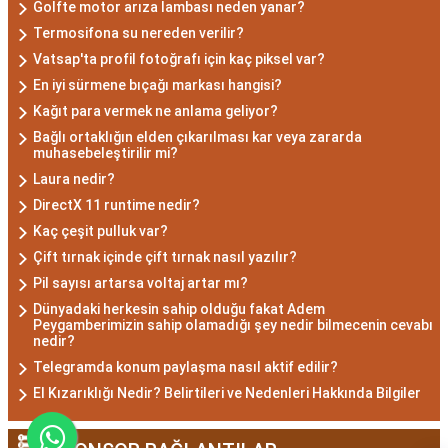
Golfte motor arıza lambası neden yanar?
Akrep burcu erkeği, genellikle güçlü bir karaktere
Termosifona su nereden verilir?
Vatsap'ta profil fotoğrafı için kaç piksel var?
ve derin bir içsel güce sahiptir. Karizmatik ve
En iyi sürmene bıçağı markası hangisi?
etkileyici kişilikleriyle dikkat çekerler. Akrep burcu
Kağıt para vermek ne anlama geliyor?
erkekleri, duygusal derinlikleri ve tutkulu
Bağlı ortaklığın elden çıkarılması kar veya zararda
yaklaşımlarıyla ilişkilerde derin bağlar kurabilirler.
muhasebeleştirilir mi?
Ancak, bazen kıskançlık eğilimleri de
Laura nedir?
gösterebilirler.
DirectX 11 runtime nedir?
Akrep Burcu Kadını
Kaç çeşit pulluk var?
Özellikleri: Çekici ve Zeki
Çift tırnak içinde çift tırnak nasıl yazılır?
Pil sayısı artarsa voltaj artar mı?
Dünyadaki herkesin sahip olduğu fakat Adem
Akrep burcu kadını, çekici ve gizemli bir aura ile
Peygamberimizin sahip olamadığı şey nedir bilmecenin cevabı
nedir?
çevrili olan kadınlardır. Zekalarını kullanarak
Telegramda konum paylaşma nasıl aktif edilir?
çözüm odaklı düşünürler ve hedeflerine ulaşmak
El Kızarıklığı Nedir? Belirtileri ve Nedenleri Hakkında Bilgiler
için kararlılıkla çalışırlar. Aynı zamanda duygusal
derinlikleri, ilişkilerinde tutkulu ve bağlı olmalarını