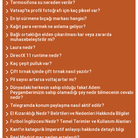
zekalarını ve keskin gözlem yeteneklerini
Termosifona su nereden verilir?
kullanarak çözüm odaklıdırlar.
Vatsap'ta profil fotoğrafı için kaç piksel var?
Akrep Burcu Erkeği
En iyi sürmene bıçağı markası hangisi?
Kağıt para vermek ne anlama geliyor?
Özellikleri: Güçlü ve
Bağlı ortaklığın elden çıkarılması kar veya zararda
muhasebeleştirilir mi?
Karizmatik
Laura nedir?
DirectX 11 runtime nedir?
Akrep burcu erkeği, genellikle güçlü bir karaktere
Kaç çeşit pulluk var?
ve derin bir içsel güce sahiptir. Karizmatik ve
Çift tırnak içinde çift tırnak nasıl yazılır?
etkileyici kişilikleriyle dikkat çekerler. Akrep burcu
Pil sayısı artarsa voltaj artar mı?
erkekleri, duygusal derinlikleri ve tutkulu
Dünyadaki herkesin sahip olduğu fakat Adem
yaklaşımlarıyla ilişkilerde derin bağlar kurabilirler.
Peygamberimizin sahip olamadığı şey nedir bilmecenin cevabı
nedir?
Ancak, bazen kıskançlık eğilimleri de
Telegramda konum paylaşma nasıl aktif edilir?
gösterebilirler.
El Kızarıklığı Nedir? Belirtileri ve Nedenleri Hakkında Bilgiler
Akrep Burcu Kadını
Futbol İngilizcesi Nedir? Temel Terimler ve Kullanım Alanları
Özellikleri: Çekici ve Zeki
Kant'ın kategorik Imperatif anlayışı hakkında detaylı bilgi
Real Madrid maç neden ertelendi?