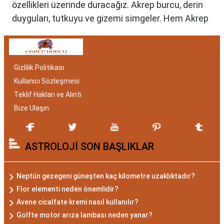
özellikleri üzerinde duracağız. Akrep burcu, derin
duyguları, tutkuyu ve gizemi simgeler. Hem Akrep
burcu erkeği hem de kadını, astrolojik özellikleri
bakımından benzersizdir. Ayrıca, hangi aylar
arasında doğdukları da onların kişilik özelliklerini
Gizlilik Politikası
belirlemede etkilidir.
Kullanıcı Sözleşmesi
Akrep Burcu Özellikleri:
Teklif Hakları ve Alıntı
Gizemli ve Kararlı
Bize Ulaşın
Akrep burcu, astrolojide 23 Ekim ile 21 Kasım
ASTROLOJİ SON BAŞLIKLAR
tarihleri arasında doğanları ifade eder. Bu
dönemde doğan bireyler genellikle gizemli ve derin
düşünce yapısına sahiptir. Akrep burcunun temel
Neptün gezegeni güneşten kaç kilometre uzaklıktadır?
özellikleri arasında kararlılık, cesaret ve tutku
Flor elementi neden önemlidir?
bulunur. Akrepler, hedeflerine ulaşmak için
Avene cicalfate kremi nasıl kullanılır?
kararlılıkla çalışan bireylerdir. Aynı zamanda,
Golfte motor arıza lambası neden yanar?