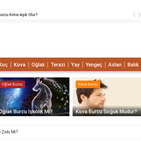
‹
urcu Kime Aşık Olur?
Koç
Kova
Oğlak
Terazi
Yay
Yengeç
Aslan
Balık
Oğlak Burcu
Kova Burcu
Oğlak Burcu İşkolik Mi?
Kova Burcu Soğuk Mudur?
 Zeki Mi?