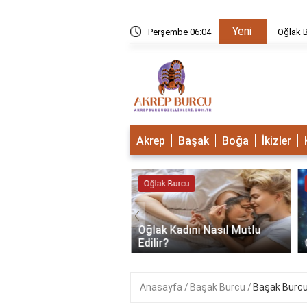
Yeni
u Mudur?
Perşembe 06:04
Oğlak B
Akrep
Başak
Boğa
İkizler
 Burcu
Oğlak Burcu
‹
Oğlak Kadını Nasıl Mutlu
 Burcu Güçlü Mü?
Edilir?
Anasayfa
Başak Burcu
Başak Burcu