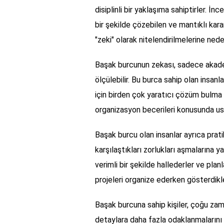
disiplinli bir yaklaşıma sahiptirler. İn
bir şekilde çözebilen ve mantıklı karar
"zeki" olarak nitelendirilmelerine nede
Başak burcunun zekası, sadece akadem
ölçülebilir. Bu burca sahip olan insan
için birden çok yaratıcı çözüm bulma y
organizasyon becerileri konusunda ust
Başak burcu olan insanlar ayrıca pratik
karşılaştıkları zorlukları aşmalarına y
verimli bir şekilde hallederler ve planl
projeleri organize ederken gösterdikler
Başak burcuna sahip kişiler, çoğu zam
detaylara daha fazla odaklanmalarını sağ