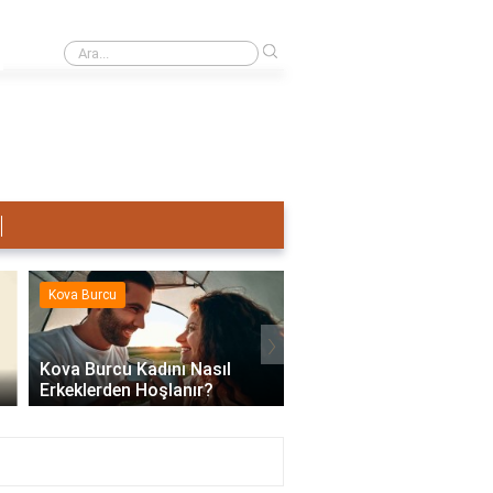
›
Terazi Erkeği Nasıl Sevişir?
Kova Burcu
Kova Burcu
›
Kova Burcu Kadını Nasıl
Erkeklerden Hoşlanır?
Kova Burcu Su Mu Hav