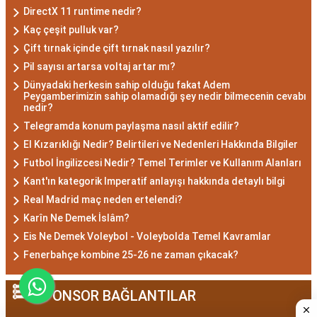
Akrep burcu erkeği, genellikle güçlü bir karaktere
DirectX 11 runtime nedir?
ve derin bir içsel güce sahiptir. Karizmatik ve
Kaç çeşit pulluk var?
etkileyici kişilikleriyle dikkat çekerler. Akrep burcu
Çift tırnak içinde çift tırnak nasıl yazılır?
erkekleri, duygusal derinlikleri ve tutkulu
Pil sayısı artarsa voltaj artar mı?
yaklaşımlarıyla ilişkilerde derin bağlar kurabilirler.
Dünyadaki herkesin sahip olduğu fakat Adem
Ancak, bazen kıskançlık eğilimleri de
Peygamberimizin sahip olamadığı şey nedir bilmecenin cevabı
nedir?
gösterebilirler.
Telegramda konum paylaşma nasıl aktif edilir?
Akrep Burcu Kadını
El Kızarıklığı Nedir? Belirtileri ve Nedenleri Hakkında Bilgiler
Özellikleri: Çekici ve Zeki
Futbol İngilizcesi Nedir? Temel Terimler ve Kullanım Alanları
Kant'ın kategorik Imperatif anlayışı hakkında detaylı bilgi
Real Madrid maç neden ertelendi?
Akrep burcu kadını, çekici ve gizemli bir aura ile
Karîn Ne Demek İslâm?
çevrili olan kadınlardır. Zekalarını kullanarak
Eis Ne Demek Voleybol - Voleybolda Temel Kavramlar
çözüm odaklı düşünürler ve hedeflerine ulaşmak
Fenerbahçe kombine 25-26 ne zaman çıkacak?
için kararlılıkla çalışırlar. Aynı zamanda duygusal
derinlikleri, ilişkilerinde tutkulu ve bağlı olmalarını
SPONSOR BAĞLANTILAR
sağlar. Akrep burcu kadınları, kendi alanlarına
saygı gösterilmesini isterler ve bağımsızlıklarına