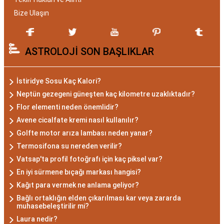
Gizemli ve Kararlı
Bize Ulaşın
Akrep burcu, astrolojide 23 Ekim ile 21 Kasım
ASTROLOJİ SON BAŞLIKLAR
tarihleri arasında doğanları ifade eder. Bu
dönemde doğan bireyler genellikle gizemli ve derin
düşünce yapısına sahiptir. Akrep burcunun temel
İstiridye Sosu Kaç Kalori?
özellikleri arasında kararlılık, cesaret ve tutku
Neptün gezegeni güneşten kaç kilometre uzaklıktadır?
bulunur. Akrepler, hedeflerine ulaşmak için
Flor elementi neden önemlidir?
kararlılıkla çalışan bireylerdir. Aynı zamanda,
Avene cicalfate kremi nasıl kullanılır?
zekalarını ve keskin gözlem yeteneklerini
Golfte motor arıza lambası neden yanar?
kullanarak çözüm odaklıdırlar.
Termosifona su nereden verilir?
Akrep Burcu Erkeği
Vatsap'ta profil fotoğrafı için kaç piksel var?
En iyi sürmene bıçağı markası hangisi?
Özellikleri: Güçlü ve
Kağıt para vermek ne anlama geliyor?
Karizmatik
Bağlı ortaklığın elden çıkarılması kar veya zararda
muhasebeleştirilir mi?
Laura nedir?