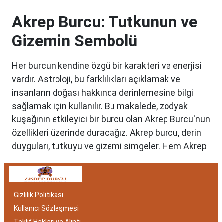
Akrep Burcu: Tutkunun ve
Gizemin Sembolü
Her burcun kendine özgü bir karakteri ve enerjisi
vardır. Astroloji, bu farklılıkları açıklamak ve
insanların doğası hakkında derinlemesine bilgi
sağlamak için kullanılır. Bu makalede, zodyak
kuşağının etkileyici bir burcu olan Akrep Burcu'nun
özellikleri üzerinde duracağız. Akrep burcu, derin
duyguları, tutkuyu ve gizemi simgeler. Hem Akrep
burcu erkeği hem de kadını, astrolojik özellikleri
bakımından benzersizdir. Ayrıca, hangi aylar
arasında doğdukları da onların kişilik özelliklerini
Gizlilik Politikası
belirlemede etkilidir.
Kullanıcı Sözleşmesi
Akrep Burcu Özellikleri:
Teklif Hakları ve Alıntı