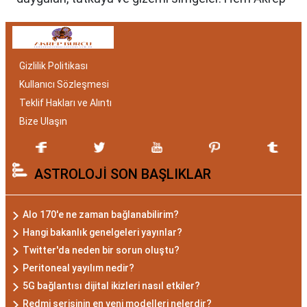
burcu erkeği hem de kadını, astrolojik özellikleri
bakımından benzersizdir. Ayrıca, hangi aylar
arasında doğdukları da onların kişilik özelliklerini
Gizlilik Politikası
belirlemede etkilidir.
Kullanıcı Sözleşmesi
Akrep Burcu Özellikleri:
Teklif Hakları ve Alıntı
Gizemli ve Kararlı
Bize Ulaşın
Akrep burcu, astrolojide 23 Ekim ile 21 Kasım
ASTROLOJİ SON BAŞLIKLAR
tarihleri arasında doğanları ifade eder. Bu
dönemde doğan bireyler genellikle gizemli ve derin
düşünce yapısına sahiptir. Akrep burcunun temel
Alo 170'e ne zaman bağlanabilirim?
özellikleri arasında kararlılık, cesaret ve tutku
Hangi bakanlık genelgeleri yayınlar?
bulunur. Akrepler, hedeflerine ulaşmak için
Twitter'da neden bir sorun oluştu?
kararlılıkla çalışan bireylerdir. Aynı zamanda,
Peritoneal yayılım nedir?
zekalarını ve keskin gözlem yeteneklerini
5G bağlantısı dijital ikizleri nasıl etkiler?
kullanarak çözüm odaklıdırlar.
Redmi serisinin en yeni modelleri nelerdir?