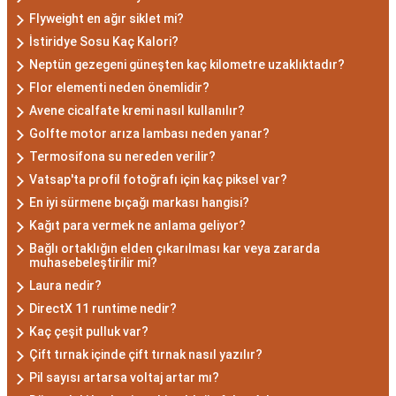
Akrep Burcu Erkeği
Flyweight en ağır siklet mi?
İstiridye Sosu Kaç Kalori?
Özellikleri: Güçlü ve
Neptün gezegeni güneşten kaç kilometre uzaklıktadır?
Karizmatik
Flor elementi neden önemlidir?
Avene cicalfate kremi nasıl kullanılır?
Akrep burcu erkeği, genellikle güçlü bir karaktere
Golfte motor arıza lambası neden yanar?
Termosifona su nereden verilir?
ve derin bir içsel güce sahiptir. Karizmatik ve
Vatsap'ta profil fotoğrafı için kaç piksel var?
etkileyici kişilikleriyle dikkat çekerler. Akrep burcu
En iyi sürmene bıçağı markası hangisi?
erkekleri, duygusal derinlikleri ve tutkulu
Kağıt para vermek ne anlama geliyor?
yaklaşımlarıyla ilişkilerde derin bağlar kurabilirler.
Bağlı ortaklığın elden çıkarılması kar veya zararda
Ancak, bazen kıskançlık eğilimleri de
muhasebeleştirilir mi?
gösterebilirler.
Laura nedir?
Akrep Burcu Kadını
DirectX 11 runtime nedir?
Özellikleri: Çekici ve Zeki
Kaç çeşit pulluk var?
Çift tırnak içinde çift tırnak nasıl yazılır?
Pil sayısı artarsa voltaj artar mı?
Akrep burcu kadını, çekici ve gizemli bir aura ile