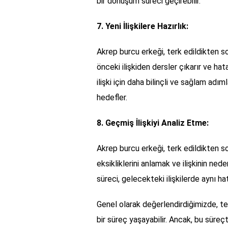
bir dönüşüm süreci geçirebilir.
7. Yeni İlişkilere Hazırlık:
Akrep burcu erkeği, terk edildikten son
önceki ilişkiden dersler çıkarır ve hata
ilişki için daha bilinçli ve sağlam adı
hedefler.
8. Geçmiş İlişkiyi Analiz Etme:
Akrep burcu erkeği, terk edildikten son
eksikliklerini anlamak ve ilişkinin ned
süreci, gelecekteki ilişkilerde aynı ha
Genel olarak değerlendirdiğimizde, ter
bir süreç yaşayabilir. Ancak, bu sür