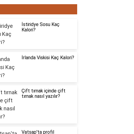
ON YAZILAR6565
İstiridye Sosu Kaç
Kalori?
İrlanda Viskisi Kaç Kalori?
Çift tırnak içinde çift
tırnak nasıl yazılır?
Vatsap'ta profil