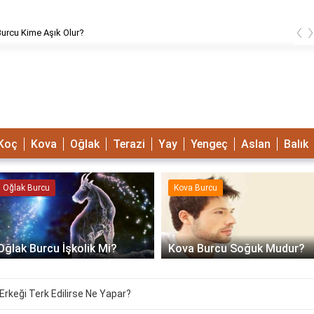
‹
urcu Kime Aşık Olur?
Koç
Kova
Oğlak
Terazi
Yay
Yengeç
Aslan
Balık
Oğlak Burcu
Kova Burcu
Oğlak Burcu İşkolik Mi?
Kova Burcu Soğuk Mudur?
Erkeği Terk Edilirse Ne Yapar?