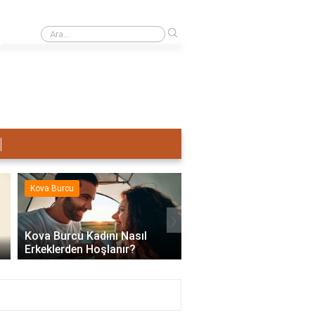
›
Terazi Erkeği Nasıl Sevişir?
Kova Burcu
Kova Burcu
›
Kova Burcu Kadını Nasıl
Erkeklerden Hoşlanır?
Kova Burcu Su Mu Hav