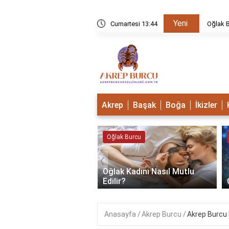
Yeni
u Mudur?
Cumartesi 13:44
Oğlak B
Akrep
Başak
Boğa
İkizler
 Burcu
Oğlak Burcu
‹
Oğlak Kadını Nasıl Mutlu
 Burcu Güçlü Mü?
Edilir?
Anasayfa
Akrep Burcu
Akrep Burcu 