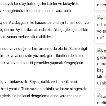
le büyük bir olay haline getirebilirler ve kolaylıkla
k ve hoşgörüsüzlük de bazen sorun yaratabilir.
dır. Ay, duygusal ve hassas bir enerjiyi temsil eder ve
endirir. Ay'ın etkisi altında olan Yengeçler, genellikle
man zaman melankolik olabilirler.
inde veya doğal ortamlarda mutlu olurlar. Sularla ilgili
eçirmek veya denizde yüzmek gibi etkinliklerde huzur
eçirmek ve evde lezzetli yemekler yapmak Yengeçlerin
 ve turkuvazdır. Beyaz, saflık ve temizlik hissi
 hissi yaratır. Turkuvaz ise sakinlik ve huzur simgesidir.
çlerin ruh hallerini dengelemelerine yardımcı olur.