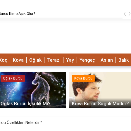
‹
urcu Kime Aşık Olur?
Koç
Kova
Oğlak
Terazi
Yay
Yengeç
Aslan
Balık
Oğlak Burcu
Kova Burcu
Oğlak Burcu İşkolik Mi?
Kova Burcu Soğuk Mudur?
u Özellikleri Nelerdir?