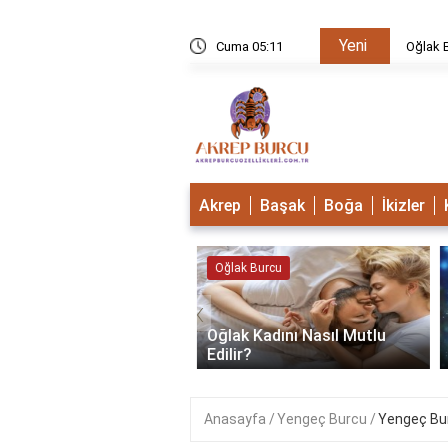
Yeni
u Mudur?
Cuma 05:11
Oğlak B
Akrep
Başak
Boğa
İkizler
 Burcu
Oğlak Burcu
‹
Oğlak Kadını Nasıl Mutlu
 Burcu Güçlü Mü?
Edilir?
Anasayfa
Yengeç Burcu
Yengeç Burc