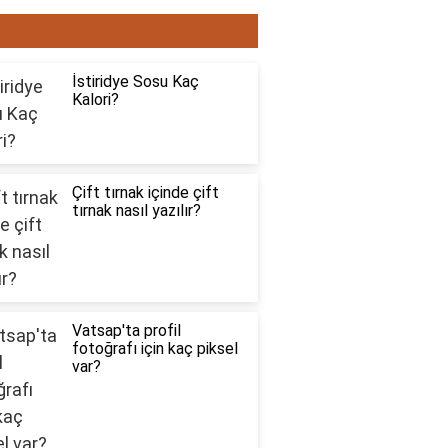
ON YAZILAR6565
İstiridye Sosu Kaç
Kalori?
Çift tırnak içinde çift
tırnak nasıl yazılır?
Vatsap'ta profil
fotoğrafı için kaç piksel
var?