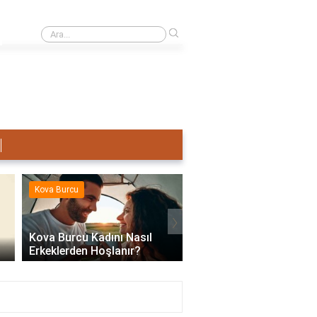
›
Terazi Erkeği Nasıl Sevişir?
Kova Burcu
Kova Burcu
›
Kova Burcu Kadını Nasıl
Erkeklerden Hoşlanır?
Kova Burcu Su Mu Hav