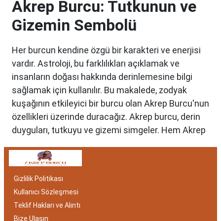
Akrep Burcu: Tutkunun ve
Gizemin Sembolü
Her burcun kendine özgü bir karakteri ve enerjisi
vardır. Astroloji, bu farklılıkları açıklamak ve
insanların doğası hakkında derinlemesine bilgi
sağlamak için kullanılır. Bu makalede, zodyak
kuşağının etkileyici bir burcu olan Akrep Burcu'nun
özellikleri üzerinde duracağız. Akrep burcu, derin
duyguları, tutkuyu ve gizemi simgeler. Hem Akrep
burcu erkeği hem de kadını, astrolojik özellikleri
bakımından benzersizdir. Ayrıca, hangi aylar
arasında doğdukları da onların kişilik özelliklerini
Gizlilik Politikası
belirlemede etkilidir.
Kullanıcı Sözleşmesi
Akrep Burcu Özellikleri:
Teklif Hakları ve Alıntı
Gizemli ve Kararlı
Bize Ulaşın