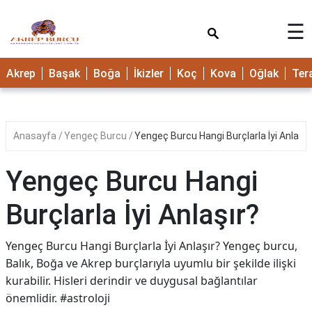
×
☰
Akrep
Başak
Boğa
İkizler
Koç
Kova
Oğlak
Ter
Anasayfa
Yengeç Burcu
Yengeç Burcu Hangi Burçlarla İyi Anlaşır
Yengeç Burcu Hangi
Burçlarla İyi Anlaşır?
Yengeç Burcu Hangi Burçlarla İyi Anlaşır? Yengeç burcu,
Balık, Boğa ve Akrep burçlarıyla uyumlu bir şekilde ilişki
kurabilir. Hisleri derindir ve duygusal bağlantılar
önemlidir. #astroloji