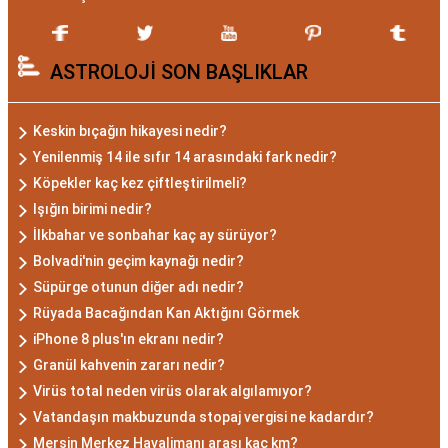
Akrep burcu, astrolojide 23 Ekim ile 21 Kasım
ASTROLOJİ SON BAŞLIKLAR
tarihleri arasında doğanları ifade eder. Bu
dönemde doğan bireyler genellikle gizemli ve derin
düşünce yapısına sahiptir. Akrep burcunun temel
Keskin bıçağın hikayesi nedir?
özellikleri arasında kararlılık, cesaret ve tutku
Yenilenmiş 14 ile sıfır 14 arasındaki fark nedir?
bulunur. Akrepler, hedeflerine ulaşmak için
Köpekler kaç kez çiftleştirilmeli?
kararlılıkla çalışan bireylerdir. Aynı zamanda,
Işığın birimi nedir?
zekalarını ve keskin gözlem yeteneklerini
İlkbahar ve sonbahar kaç ay sürüyor?
kullanarak çözüm odaklıdırlar.
Bolvadi'nin geçim kaynağı nedir?
Akrep Burcu Erkeği
Süpürge otunun diğer adı nedir?
Rüyada Bacağından Kan Aktığını Görmek
Özellikleri: Güçlü ve
iPhone 8 plus'ın ekranı nedir?
Karizmatik
Granül kahvenin zararı nedir?
Virüs total neden virüs olarak algılamıyor?
Akrep burcu erkeği, genellikle güçlü bir karaktere
Vatandaşın makbuzunda stopaj vergisi ne kadardır?
Mersin Merkez Havalimanı arası kaç km?
ve derin bir içsel güce sahiptir. Karizmatik ve