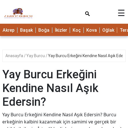
×
☰
Akrep
Başak
Boğa
İkizler
Koç
Kova
Oğlak
Ter
Anasayfa
Yay Burcu
Yay Burcu Erkeğini Kendine Nasıl Aşık Eders
Yay Burcu Erkeğini
Kendine Nasıl Aşık
Edersin?
Yay Burcu Erkeğini Kendine Nasıl Aşık Edersin? Burcu
erkeğinin kalbini kazanmak için samimi ve gerçek bir