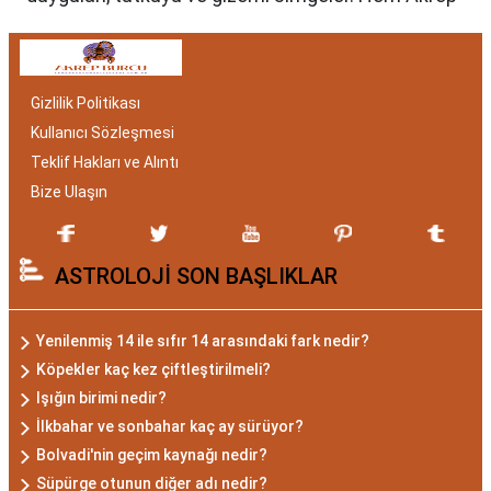
burcu erkeği hem de kadını, astrolojik özellikleri
bakımından benzersizdir. Ayrıca, hangi aylar
arasında doğdukları da onların kişilik özelliklerini
Gizlilik Politikası
belirlemede etkilidir.
Kullanıcı Sözleşmesi
Akrep Burcu Özellikleri:
Teklif Hakları ve Alıntı
Gizemli ve Kararlı
Bize Ulaşın
Akrep burcu, astrolojide 23 Ekim ile 21 Kasım
ASTROLOJİ SON BAŞLIKLAR
tarihleri arasında doğanları ifade eder. Bu
dönemde doğan bireyler genellikle gizemli ve derin
düşünce yapısına sahiptir. Akrep burcunun temel
Yenilenmiş 14 ile sıfır 14 arasındaki fark nedir?
özellikleri arasında kararlılık, cesaret ve tutku
Köpekler kaç kez çiftleştirilmeli?
bulunur. Akrepler, hedeflerine ulaşmak için
Işığın birimi nedir?
kararlılıkla çalışan bireylerdir. Aynı zamanda,
İlkbahar ve sonbahar kaç ay sürüyor?
zekalarını ve keskin gözlem yeteneklerini
Bolvadi'nin geçim kaynağı nedir?
kullanarak çözüm odaklıdırlar.
Süpürge otunun diğer adı nedir?