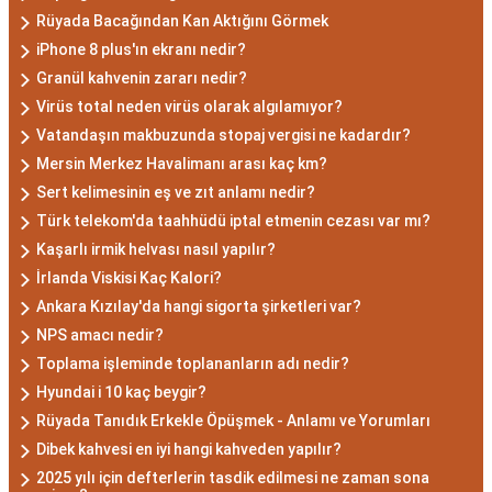
Akrep Burcu Erkeği
Rüyada Bacağından Kan Aktığını Görmek
iPhone 8 plus'ın ekranı nedir?
Özellikleri: Güçlü ve
Granül kahvenin zararı nedir?
Karizmatik
Virüs total neden virüs olarak algılamıyor?
Vatandaşın makbuzunda stopaj vergisi ne kadardır?
Akrep burcu erkeği, genellikle güçlü bir karaktere
Mersin Merkez Havalimanı arası kaç km?
Sert kelimesinin eş ve zıt anlamı nedir?
ve derin bir içsel güce sahiptir. Karizmatik ve
Türk telekom'da taahhüdü iptal etmenin cezası var mı?
etkileyici kişilikleriyle dikkat çekerler. Akrep burcu
Kaşarlı irmik helvası nasıl yapılır?
erkekleri, duygusal derinlikleri ve tutkulu
İrlanda Viskisi Kaç Kalori?
yaklaşımlarıyla ilişkilerde derin bağlar kurabilirler.
Ankara Kızılay'da hangi sigorta şirketleri var?
Ancak, bazen kıskançlık eğilimleri de
NPS amacı nedir?
gösterebilirler.
Toplama işleminde toplananların adı nedir?
Akrep Burcu Kadını
Hyundai i 10 kaç beygir?
Özellikleri: Çekici ve Zeki
Rüyada Tanıdık Erkekle Öpüşmek - Anlamı ve Yorumları
Dibek kahvesi en iyi hangi kahveden yapılır?
Akrep burcu kadını, çekici ve gizemli bir aura ile
2025 yılı için defterlerin tasdik edilmesi ne zaman sona