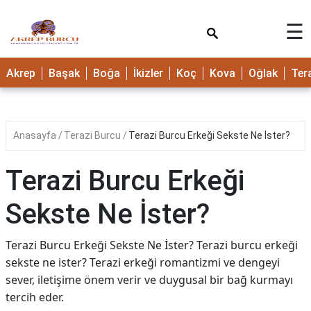
×
☰
Akrep
Başak
Boğa
İkizler
Koç
Kova
Oğlak
Ter
Anasayfa
Terazi Burcu
Terazi Burcu Erkeği Sekste Ne İster?
Terazi Burcu Erkeği
Sekste Ne İster?
Terazi Burcu Erkeği Sekste Ne İster? Terazi burcu erkeği
sekste ne ister? Terazi erkeği romantizmi ve dengeyi
sever, iletişime önem verir ve duygusal bir bağ kurmayı
tercih eder.