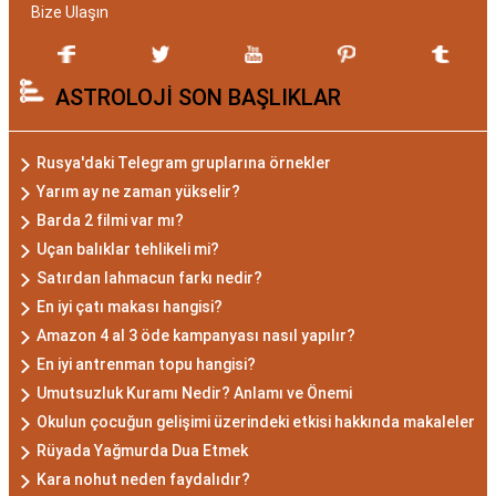
Gizemli ve Kararlı
Bize Ulaşın
Akrep burcu, astrolojide 23 Ekim ile 21 Kasım
ASTROLOJİ SON BAŞLIKLAR
tarihleri arasında doğanları ifade eder. Bu
dönemde doğan bireyler genellikle gizemli ve derin
düşünce yapısına sahiptir. Akrep burcunun temel
Rusya'daki Telegram gruplarına örnekler
özellikleri arasında kararlılık, cesaret ve tutku
Yarım ay ne zaman yükselir?
bulunur. Akrepler, hedeflerine ulaşmak için
Barda 2 filmi var mı?
kararlılıkla çalışan bireylerdir. Aynı zamanda,
Uçan balıklar tehlikeli mi?
zekalarını ve keskin gözlem yeteneklerini
Satırdan lahmacun farkı nedir?
kullanarak çözüm odaklıdırlar.
En iyi çatı makası hangisi?
Akrep Burcu Erkeği
Amazon 4 al 3 öde kampanyası nasıl yapılır?
En iyi antrenman topu hangisi?
Özellikleri: Güçlü ve
Umutsuzluk Kuramı Nedir? Anlamı ve Önemi
Karizmatik
Okulun çocuğun gelişimi üzerindeki etkisi hakkında makaleler
Rüyada Yağmurda Dua Etmek
Akrep burcu erkeği, genellikle güçlü bir karaktere
Kara nohut neden faydalıdır?