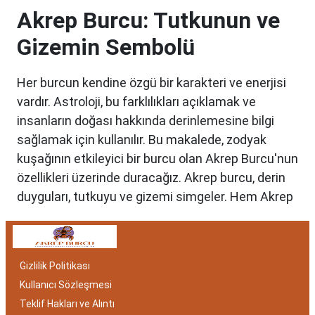
Akrep Burcu: Tutkunun ve
Gizemin Sembolü
Her burcun kendine özgü bir karakteri ve enerjisi
vardır. Astroloji, bu farklılıkları açıklamak ve
insanların doğası hakkında derinlemesine bilgi
sağlamak için kullanılır. Bu makalede, zodyak
kuşağının etkileyici bir burcu olan Akrep Burcu'nun
özellikleri üzerinde duracağız. Akrep burcu, derin
duyguları, tutkuyu ve gizemi simgeler. Hem Akrep
burcu erkeği hem de kadını, astrolojik özellikleri
bakımından benzersizdir. Ayrıca, hangi aylar
arasında doğdukları da onların kişilik özelliklerini
Gizlilik Politikası
belirlemede etkilidir.
Kullanıcı Sözleşmesi
Akrep Burcu Özellikleri:
Teklif Hakları ve Alıntı