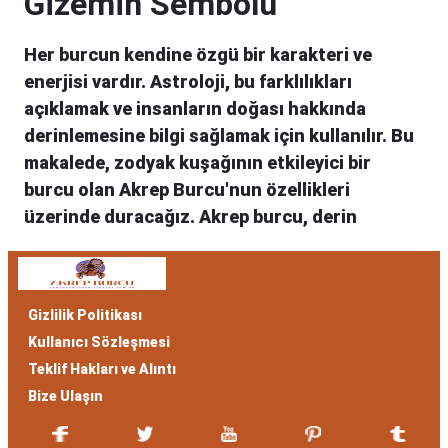
Gizemin Sembolü
Her burcun kendine özgü bir karakteri ve
enerjisi vardır. Astroloji, bu farklılıkları
açıklamak ve insanların doğası hakkında
derinlemesine bilgi sağlamak için kullanılır. Bu
makalede, zodyak kuşağının etkileyici bir
burcu olan Akrep Burcu'nun özellikleri
üzerinde duracağız. Akrep burcu, derin
duyguları, tutkuyu ve gizemi simgeler. Hem
Akrep burcu erkeği hem de kadını, astrolojik
özellikleri bakımından benzersizdir. Ayrıca,
Gizlilik Politikası
hangi aylar arasında doğdukları da onların
Kullanıcı Sözleşmesi
kişilik özelliklerini belirlemede etkilidir.
Teklif Hakları ve Alıntı
Akrep Burcu Özellikleri:
Bize Ulaşın
Gizemli ve Kararlı