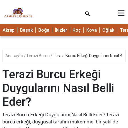
×
☰
Akrep
Başak
Boğa
İkizler
Koç
Kova
Oğlak
Ter
Anasayfa
Terazi Burcu
Terazi Burcu Erkeği Duygularını Nasıl Belli
Terazi Burcu Erkeği
Duygularını Nasıl Belli
Eder?
Terazi Burcu Erkeği Duygularını Nasıl Belli Eder? Terazi
burcu erkeği, duygusal tarafını mükemmel bir şekilde