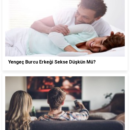
Yengeç Burcu Erkeği Sekse Düşkün Mü?