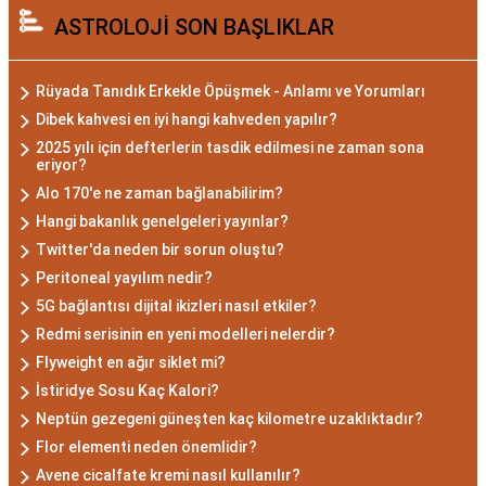
ASTROLOJİ SON BAŞLIKLAR
Akrep burcu, astrolojide 23 Ekim ile 21 Kasım
tarihleri arasında doğanları ifade eder. Bu
dönemde doğan bireyler genellikle gizemli ve
Rüyada Tanıdık Erkekle Öpüşmek - Anlamı ve Yorumları
derin düşünce yapısına sahiptir. Akrep
Dibek kahvesi en iyi hangi kahveden yapılır?
burcunun temel özellikleri arasında kararlılık,
2025 yılı için defterlerin tasdik edilmesi ne zaman sona
eriyor?
cesaret ve tutku bulunur. Akrepler, hedeflerine
Alo 170'e ne zaman bağlanabilirim?
ulaşmak için kararlılıkla çalışan bireylerdir.
Hangi bakanlık genelgeleri yayınlar?
Aynı zamanda, zekalarını ve keskin gözlem
Twitter'da neden bir sorun oluştu?
yeteneklerini kullanarak çözüm odaklıdırlar.
Peritoneal yayılım nedir?
Akrep Burcu Erkeği
5G bağlantısı dijital ikizleri nasıl etkiler?
Özellikleri: Güçlü ve
Redmi serisinin en yeni modelleri nelerdir?
Flyweight en ağır siklet mi?
Karizmatik
İstiridye Sosu Kaç Kalori?
Neptün gezegeni güneşten kaç kilometre uzaklıktadır?
Akrep burcu erkeği, genellikle güçlü bir
Flor elementi neden önemlidir?
karaktere ve derin bir içsel güce sahiptir.
Avene cicalfate kremi nasıl kullanılır?