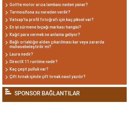
Karizmatik ve etkileyici kişilikleriyle dikkat
Golfte motor arıza lambası neden yanar?
çekerler. Akrep burcu erkekleri, duygusal
Termosifona su nereden verilir?
derinlikleri ve tutkulu yaklaşımlarıyla
Vatsap'ta profil fotoğrafı için kaç piksel var?
ilişkilerde derin bağlar kurabilirler. Ancak,
En iyi sürmene bıçağı markası hangisi?
bazen kıskançlık eğilimleri de gösterebilirler.
Kağıt para vermek ne anlama geliyor?
Akrep Burcu Kadını
Bağlı ortaklığın elden çıkarılması kar veya zararda
muhasebeleştirilir mi?
Özellikleri: Çekici ve Zeki
Laura nedir?
DirectX 11 runtime nedir?
Akrep burcu kadını, çekici ve gizemli bir aura
Kaç çeşit pulluk var?
ile çevrili olan kadınlardır. Zekalarını
Çift tırnak içinde çift tırnak nasıl yazılır?
kullanarak çözüm odaklı düşünürler ve
hedeflerine ulaşmak için kararlılıkla çalışırlar.
SPONSOR BAĞLANTILAR
Aynı zamanda duygusal derinlikleri,
ilişkilerinde tutkulu ve bağlı olmalarını sağlar.
Akrep burcu kadınları, kendi alanlarına saygı
gösterilmesini isterler ve bağımsızlıklarına