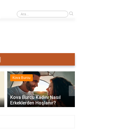
›
Terazi Erkeği Nasıl Sevişir?
Kova Burcu
Kova Burcu
›
Kova Burcu Kadını Nasıl
Erkeklerden Hoşlanır?
Kova Burcu Su Mu Hav