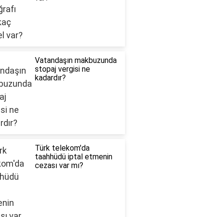
Vatandaşın makbuzunda
stopaj vergisi ne
kadardır?
Türk telekom'da
taahhüdü iptal etmenin
cezası var mı?