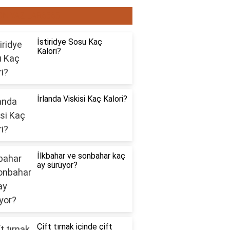
ON YAZILAR6565
İstiridye Sosu Kaç
Kalori?
İrlanda Viskisi Kaç Kalori?
İlkbahar ve sonbahar kaç
ay sürüyor?
Çift tırnak içinde çift