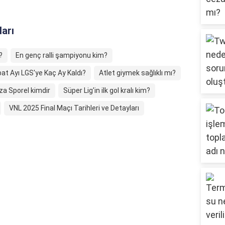
ları
?
En genç ralli şampiyonu kim?
at Ayı LGS'ye Kaç Ay Kaldı?
Atlet giymek sağlıklı mı?
ıza Sporel kimdir
Süper Lig'in ilk gol kralı kim?
VNL 2025 Final Maçı Tarihleri ve Detayları