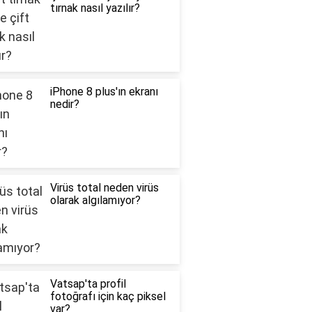
tırnak nasıl yazılır?
iPhone 8 plus'ın ekranı
nedir?
Virüs total neden virüs
olarak algılamıyor?
Vatsap'ta profil
fotoğrafı için kaç piksel
var?