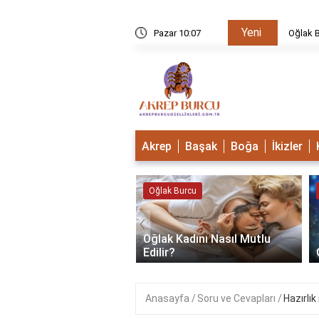
Yeni
u Mudur?
Pazar 10:07
Oğlak B
Akrep
Başak
Boğa
İkizler
 Burcu
Oğlak Burcu
‹
Oğlak Kadını Nasıl Mutlu
 Burcu Güçlü Mü?
Edilir?
Anasayfa
Soru ve Cevapları
Hazırlık