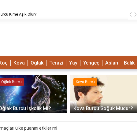
‹
urcu Kime Aşık Olur?
Koç
Kova
Oğlak
Terazi
Yay
Yengeç
Aslan
Balık
Oğlak Burcu
Kova Burcu
Oğlak Burcu İşkolik Mi?
Kova Burcu Soğuk Mudur?
 maçları ülke puanını etkiler mi