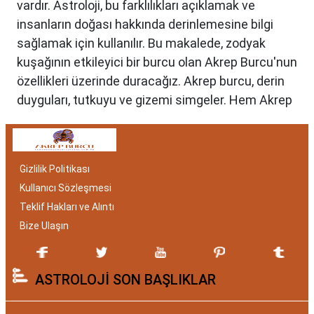
vardır. Astroloji, bu farklılıkları açıklamak ve
insanların doğası hakkında derinlemesine bilgi
sağlamak için kullanılır. Bu makalede, zodyak
kuşağının etkileyici bir burcu olan Akrep Burcu'nun
özellikleri üzerinde duracağız. Akrep burcu, derin
duyguları, tutkuyu ve gizemi simgeler. Hem Akrep
burcu erkeği hem de kadını, astrolojik özellikleri
bakımından benzersizdir. Ayrıca, hangi aylar
arasında doğdukları da onların kişilik özelliklerini
Gizlilik Politikası
belirlemede etkilidir.
Kullanıcı Sözleşmesi
Akrep Burcu Özellikleri:
Teklif Hakları ve Alıntı
Gizemli ve Kararlı
Bize Ulaşın
Akrep burcu, astrolojide 23 Ekim ile 21 Kasım
ASTROLOJİ SON BAŞLIKLAR
tarihleri arasında doğanları ifade eder. Bu
dönemde doğan bireyler genellikle gizemli ve derin