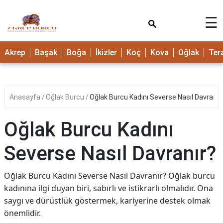
×
☰
Akrep
Başak
Boğa
İkizler
Koç
Kova
Oğlak
Ter
Anasayfa
Oğlak Burcu
Oğlak Burcu Kadını Severse Nasıl Davranır
Oğlak Burcu Kadını
Severse Nasıl Davranır?
Oğlak Burcu Kadını Severse Nasıl Davranır? Oğlak burcu
kadınına ilgi duyan biri, sabırlı ve istikrarlı olmalıdır. Ona
saygı ve dürüstlük göstermek, kariyerine destek olmak
önemlidir.