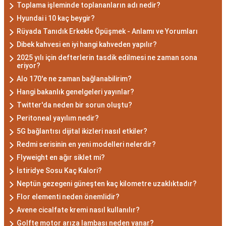
düşünce yapısına sahiptir. Akrep burcunun temel
Toplama işleminde toplananların adı nedir?
özellikleri arasında kararlılık, cesaret ve tutku
Hyundai i 10 kaç beygir?
bulunur. Akrepler, hedeflerine ulaşmak için
Rüyada Tanıdık Erkekle Öpüşmek - Anlamı ve Yorumları
kararlılıkla çalışan bireylerdir. Aynı zamanda,
Dibek kahvesi en iyi hangi kahveden yapılır?
zekalarını ve keskin gözlem yeteneklerini
2025 yılı için defterlerin tasdik edilmesi ne zaman sona
eriyor?
kullanarak çözüm odaklıdırlar.
Alo 170'e ne zaman bağlanabilirim?
Akrep Burcu Erkeği
Hangi bakanlık genelgeleri yayınlar?
Özellikleri: Güçlü ve
Twitter'da neden bir sorun oluştu?
Peritoneal yayılım nedir?
Karizmatik
5G bağlantısı dijital ikizleri nasıl etkiler?
Redmi serisinin en yeni modelleri nelerdir?
Akrep burcu erkeği, genellikle güçlü bir karaktere
Flyweight en ağır siklet mi?
ve derin bir içsel güce sahiptir. Karizmatik ve
İstiridye Sosu Kaç Kalori?
etkileyici kişilikleriyle dikkat çekerler. Akrep burcu
Neptün gezegeni güneşten kaç kilometre uzaklıktadır?
erkekleri, duygusal derinlikleri ve tutkulu
Flor elementi neden önemlidir?
yaklaşımlarıyla ilişkilerde derin bağlar kurabilirler.
Avene cicalfate kremi nasıl kullanılır?
Ancak, bazen kıskançlık eğilimleri de
Golfte motor arıza lambası neden yanar?