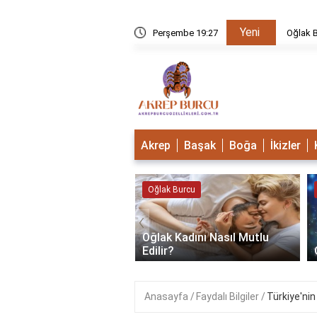
Yeni
u Mudur?
Perşembe 19:27
Oğlak B
Akrep
Başak
Boğa
İkizler
 Burcu
Oğlak Burcu
‹
Oğlak Kadını Nasıl Mutlu
 Burcu Güçlü Mü?
Edilir?
Anasayfa
Faydalı Bilgiler
Türkiye'nin