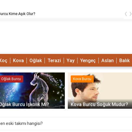
‹
urcu Kime Aşık Olur?
Koç
Kova
Oğlak
Terazi
Yay
Yengeç
Aslan
Balık
Oğlak Burcu
Kova Burcu
Oğlak Burcu İşkolik Mi?
Kova Burcu Soğuk Mudur?
 en eski takımı hangisi?