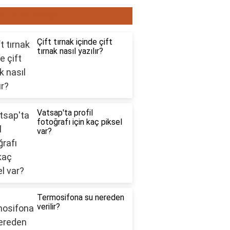
ON YAZILAR6565
Çift tırnak içinde çift
tırnak nasıl yazılır?
Vatsap'ta profil
fotoğrafı için kaç piksel
var?
Termosifona su nereden
verilir?