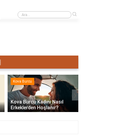
›
Terazi Erkeği Nasıl Sevişir?
Kova Burcu
Kova Burcu
›
Kova Burcu Kadını Nasıl
Erkeklerden Hoşlanır?
Kova Burcu Su Mu Hav