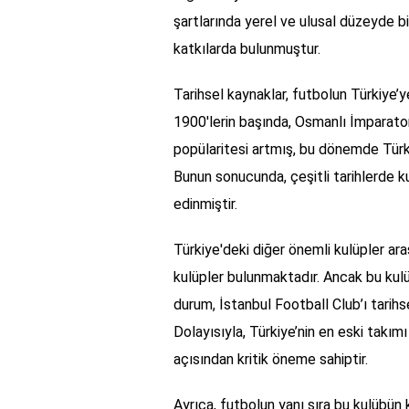
şartlarında yerel ve ulusal düzeyde b
katkılarda bulunmuştur.
Tarihsel kaynaklar, futbolun Türkiye’ye 
1900'lerin başında, Osmanlı İmparato
popülaritesi artmış, bu dönemde Türk
Bunun sonucunda, çeşitli tarihlerde ku
edinmiştir.
Türkiye'deki diğer önemli kulüpler ar
kulüpler bulunmaktadır. Ancak bu kulü
durum, İstanbul Football Club’ı tarih
Dolayısıyla, Türkiye’nin en eski takım
açısından kritik öneme sahiptir.
Ayrıca, futbolun yanı sıra bu kulübün