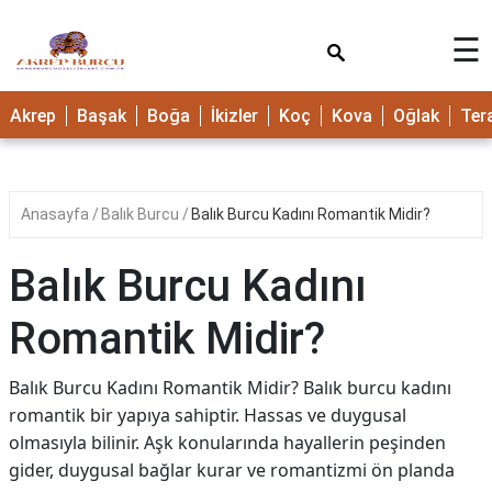
×
☰
Akrep
Başak
Boğa
İkizler
Koç
Kova
Oğlak
Ter
Anasayfa
Balık Burcu
Balık Burcu Kadını Romantik Midir?
Balık Burcu Kadını
Romantik Midir?
Balık Burcu Kadını Romantik Midir? Balık burcu kadını
romantik bir yapıya sahiptir. Hassas ve duygusal
olmasıyla bilinir. Aşk konularında hayallerin peşinden
gider, duygusal bağlar kurar ve romantizmi ön planda