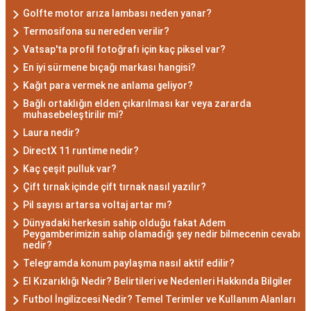
düşünce yapısına sahiptir. Akrep burcunun temel
Golfte motor arıza lambası neden yanar?
özellikleri arasında kararlılık, cesaret ve tutku
Termosifona su nereden verilir?
bulunur. Akrepler, hedeflerine ulaşmak için
Vatsap'ta profil fotoğrafı için kaç piksel var?
kararlılıkla çalışan bireylerdir. Aynı zamanda,
En iyi sürmene bıçağı markası hangisi?
zekalarını ve keskin gözlem yeteneklerini
Kağıt para vermek ne anlama geliyor?
kullanarak çözüm odaklıdırlar.
Bağlı ortaklığın elden çıkarılması kar veya zararda
muhasebeleştirilir mi?
Akrep Burcu Erkeği
Laura nedir?
Özellikleri: Güçlü ve
DirectX 11 runtime nedir?
Kaç çeşit pulluk var?
Karizmatik
Çift tırnak içinde çift tırnak nasıl yazılır?
Pil sayısı artarsa voltaj artar mı?
Akrep burcu erkeği, genellikle güçlü bir karaktere
Dünyadaki herkesin sahip olduğu fakat Adem
ve derin bir içsel güce sahiptir. Karizmatik ve
Peygamberimizin sahip olamadığı şey nedir bilmecenin cevabı
nedir?
etkileyici kişilikleriyle dikkat çekerler. Akrep burcu
Telegramda konum paylaşma nasıl aktif edilir?
erkekleri, duygusal derinlikleri ve tutkulu
El Kızarıklığı Nedir? Belirtileri ve Nedenleri Hakkında Bilgiler
yaklaşımlarıyla ilişkilerde derin bağlar kurabilirler.
Futbol İngilizcesi Nedir? Temel Terimler ve Kullanım Alanları
Ancak, bazen kıskançlık eğilimleri de