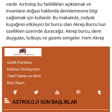
vardır. Astroloji, bu farklılıkları açıklamak ve
insanların doğası hakkında derinlemesine bilgi
sağlamak için kullanılır. Bu makalede, zodyak
kuşağının etkileyici bir burcu olan Akrep Burcu'nun
özellikleri üzerinde duracağız. Akrep burcu, derin
duyguları, tutkuyu ve gizemi simgeler. Hem Akrep
burcu erkeği hem de kadını, astrolojik özellikleri
bakımından benzersizdir. Ayrıca, hangi aylar
arasında doğdukları da onların kişilik özelliklerini
Gizlilik Politikası
belirlemede etkilidir.
Kullanıcı Sözleşmesi
Akrep Burcu Özellikleri:
Teklif Hakları ve Alıntı
Gizemli ve Kararlı
Bize Ulaşın
Akrep burcu, astrolojide 23 Ekim ile 21 Kasım
ASTROLOJİ SON BAŞLIKLAR
tarihleri arasında doğanları ifade eder. Bu
dönemde doğan bireyler genellikle gizemli ve derin