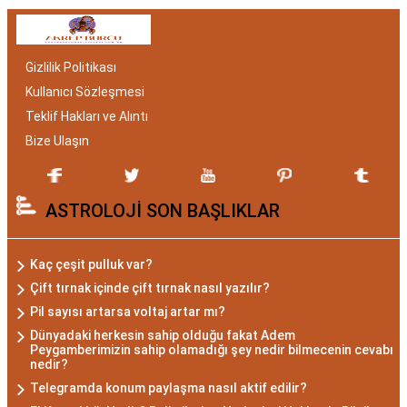
burcu erkeği hem de kadını, astrolojik özellikleri
bakımından benzersizdir. Ayrıca, hangi aylar
arasında doğdukları da onların kişilik özelliklerini
Gizlilik Politikası
belirlemede etkilidir.
Kullanıcı Sözleşmesi
Akrep Burcu Özellikleri:
Teklif Hakları ve Alıntı
Gizemli ve Kararlı
Bize Ulaşın
Akrep burcu, astrolojide 23 Ekim ile 21 Kasım
ASTROLOJİ SON BAŞLIKLAR
tarihleri arasında doğanları ifade eder. Bu
dönemde doğan bireyler genellikle gizemli ve derin
düşünce yapısına sahiptir. Akrep burcunun temel
Kaç çeşit pulluk var?
özellikleri arasında kararlılık, cesaret ve tutku
Çift tırnak içinde çift tırnak nasıl yazılır?
bulunur. Akrepler, hedeflerine ulaşmak için
Pil sayısı artarsa voltaj artar mı?
kararlılıkla çalışan bireylerdir. Aynı zamanda,
Dünyadaki herkesin sahip olduğu fakat Adem
Peygamberimizin sahip olamadığı şey nedir bilmecenin cevabı
zekalarını ve keskin gözlem yeteneklerini
nedir?
kullanarak çözüm odaklıdırlar.
Telegramda konum paylaşma nasıl aktif edilir?