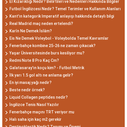
Akrep Burcu Erkeği
El Kızarıklığı Nedir? Belirtileri ve Nedenleri Hakkında Bilgiler
Futbol İngilizcesi Nedir? Temel Terimler ve Kullanım Alanları
Özellikleri: Güçlü ve
Kant'ın kategorik Imperatif anlayışı hakkında detaylı bilgi
Karizmatik
Real Madrid maç neden ertelendi?
Karîn Ne Demek İslâm?
Akrep burcu erkeği, genellikle güçlü bir karaktere
Eis Ne Demek Voleybol - Voleybolda Temel Kavramlar
ve derin bir içsel güce sahiptir. Karizmatik ve
Fenerbahçe kombine 25-26 ne zaman çıkacak?
etkileyici kişilikleriyle dikkat çekerler. Akrep burcu
Yaşar Üniversitesinde burs kesiliyor mu?
erkekleri, duygusal derinlikleri ve tutkulu
Redmi Note 8 Pro Kaç Cm?
yaklaşımlarıyla ilişkilerde derin bağlar kurabilirler.
Galatasaray'ın koçu kim? - Futbol Metrik
Ancak, bazen kıskançlık eğilimleri de
İlk yarı 1.5 gol altı ne anlama gelir?
gösterebilirler.
En iyi masaj yağı nedir?
Akrep Burcu Kadını
Beste nedir örnek?
Liquid Collagen peptides nedir?
Özellikleri: Çekici ve Zeki
İngilizce Tenis Nasıl Yazılır
Fenerbahçe maçını TRT veriyor mu
Akrep burcu kadını, çekici ve gizemli bir aura ile
Halı saha için kaç m2 gerekir
çevrili olan kadınlardır. Zekalarını kullanarak
Dentinoklastik Nedir? Tanımı ve Önemi