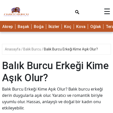
×
☰
Akrep
Başak
Boğa
İkizler
Koç
Kova
Oğlak
Ter
Anasayfa
Balık Burcu
Balık Burcu Erkeği Kime Aşık Olur?
Balık Burcu Erkeği Kime
Aşık Olur?
Balık Burcu Erkeği Kime Aşık Olur? Balık burcu erkeği
derin duygularla aşık olur. Yaratıcı ve romantik biriyle
uyumlu olur. Hassas, anlayışlı ve doğal bir kadın onu
etkileyebilir.