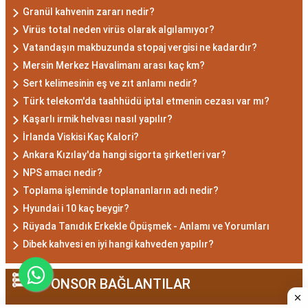
Granül kahvenin zararı nedir?
Akrep burcu erkeği, genellikle güçlü bir karaktere
Virüs total neden virüs olarak algılamıyor?
Vatandaşın makbuzunda stopaj vergisi ne kadardır?
ve derin bir içsel güce sahiptir. Karizmatik ve
Mersin Merkez Havalimanı arası kaç km?
etkileyici kişilikleriyle dikkat çekerler. Akrep burcu
Sert kelimesinin eş ve zıt anlamı nedir?
erkekleri, duygusal derinlikleri ve tutkulu
Türk telekom'da taahhüdü iptal etmenin cezası var mı?
yaklaşımlarıyla ilişkilerde derin bağlar kurabilirler.
Kaşarlı irmik helvası nasıl yapılır?
Ancak, bazen kıskançlık eğilimleri de
İrlanda Viskisi Kaç Kalori?
gösterebilirler.
Ankara Kızılay'da hangi sigorta şirketleri var?
Akrep Burcu Kadını
NPS amacı nedir?
Özellikleri: Çekici ve Zeki
Toplama işleminde toplananların adı nedir?
Hyundai i 10 kaç beygir?
Akrep burcu kadını, çekici ve gizemli bir aura ile
Rüyada Tanıdık Erkekle Öpüşmek - Anlamı ve Yorumları
çevrili olan kadınlardır. Zekalarını kullanarak
Dibek kahvesi en iyi hangi kahveden yapılır?
çözüm odaklı düşünürler ve hedeflerine ulaşmak
için kararlılıkla çalışırlar. Aynı zamanda duygusal
SPONSOR BAĞLANTILAR
derinlikleri, ilişkilerinde tutkulu ve bağlı olmalarını