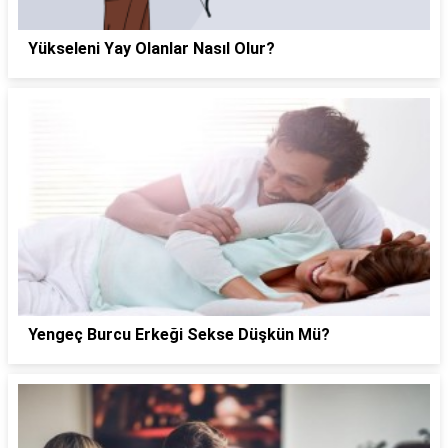
Yükseleni Yay Olanlar Nasıl Olur?
Yengeç Burcu Erkeği Sekse Düşkün Mü?