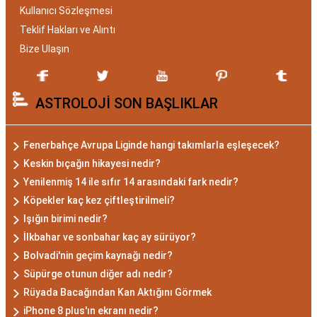
Kullanıcı Sözleşmesi
Akrep Burcu Özellikleri:
Teklif Hakları ve Alıntı
Gizemli ve Kararlı
Bize Ulaşın
Akrep burcu, astrolojide 23 Ekim ile 21 Kasım
ASTROLOJİ SON BAŞLIKLAR
tarihleri arasında doğanları ifade eder. Bu
dönemde doğan bireyler genellikle gizemli ve derin
düşünce yapısına sahiptir. Akrep burcunun temel
Fenerbahçe Avrupa Liginde hangi takımlarla eşleşecek?
özellikleri arasında kararlılık, cesaret ve tutku
Keskin bıçağın hikayesi nedir?
bulunur. Akrepler, hedeflerine ulaşmak için
Yenilenmiş 14 ile sıfır 14 arasındaki fark nedir?
kararlılıkla çalışan bireylerdir. Aynı zamanda,
Köpekler kaç kez çiftleştirilmeli?
zekalarını ve keskin gözlem yeteneklerini
Işığın birimi nedir?
kullanarak çözüm odaklıdırlar.
İlkbahar ve sonbahar kaç ay sürüyor?
Akrep Burcu Erkeği
Bolvadi'nin geçim kaynağı nedir?
Süpürge otunun diğer adı nedir?
Özellikleri: Güçlü ve
Rüyada Bacağından Kan Aktığını Görmek
Karizmatik
iPhone 8 plus'ın ekranı nedir?