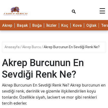
×
☰
Akrep
Başak
Boğa
İkizler
Koç
Kova
Oğlak
Ter
Anasayfa
Akrep Burcu
Akrep Burcunun En Sevdiği Renk Ne?
Akrep Burcunun En
Sevdiği Renk Ne?
Akrep Burcunun En Sevdiği Renk Ne? Akrep burcunun en
sevdiği renk, derinlik ve gizemle ilişkilendirilen koyu
tonlardır. Özellikle siyah, lacivert ve mor gibi renkleri
tercih ederler.