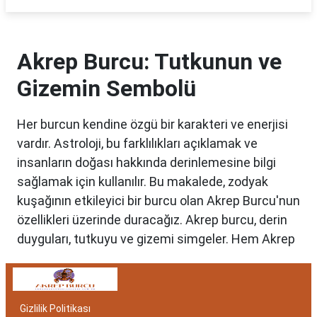
Akrep Burcu: Tutkunun ve
Gizemin Sembolü
Her burcun kendine özgü bir karakteri ve enerjisi
vardır. Astroloji, bu farklılıkları açıklamak ve
insanların doğası hakkında derinlemesine bilgi
sağlamak için kullanılır. Bu makalede, zodyak
kuşağının etkileyici bir burcu olan Akrep Burcu'nun
özellikleri üzerinde duracağız. Akrep burcu, derin
duyguları, tutkuyu ve gizemi simgeler. Hem Akrep
burcu erkeği hem de kadını, astrolojik özellikleri
bakımından benzersizdir. Ayrıca, hangi aylar
arasında doğdukları da onların kişilik özelliklerini
Gizlilik Politikası
belirlemede etkilidir.